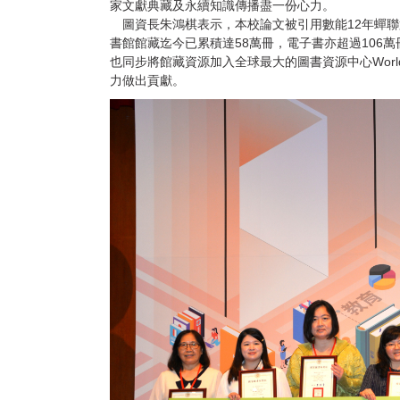
家文獻典藏及永續知識傳播盡一份心力。
圖資長朱鴻棋表示，本校論文被引用數能12年蟬聯
書館館藏迄今已累積達58萬冊，電子書亦超過106
也同步將館藏資源加入全球最大的圖書資源中心Wor
力做出貢獻。