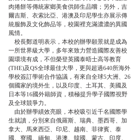
肉捲餅等傳統家鄉美食供師生品嚐；另外，吉
爾吉斯、衣索比亞、港澳及印尼學生亦展示傳
統服飾及文化飾品等，校園裡充滿濃濃的異國
風情。
校長鄭道明表示，本校的辦學願景就是成為
一所世界級大學，多年來致力營造國際友善校
園環境有成，不但榮登英國泰晤士高等教育
(THE)及QS全球最佳大學，更與超過640所海外
學校簽訂學術合作協議，有來自全球5大洲、26
個國家的境外生，以及印度、土耳其、美國及
日本等16國外籍師資，積極提升學子國際視野
及全球競爭力。
由於辦學績效亮眼，本校吸引近千名國際學
生就讀，分別來自俄羅斯、瑞典、墨西哥、加
拿大、馬來西亞、印尼、越南、菲律賓、泰
國、寮國、緬甸、港澳、韓國、蒙古、印度、