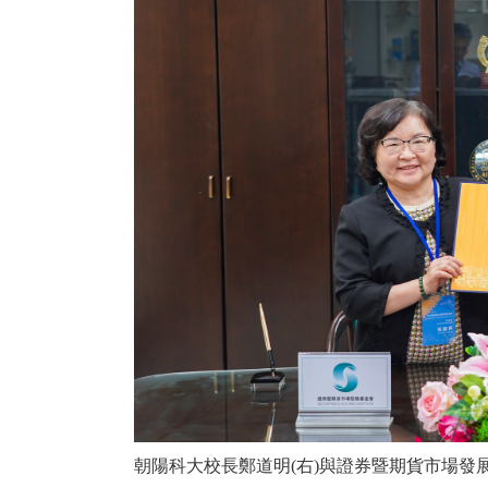
朝陽科大校長鄭道明(右)與證券暨期貨市場發展