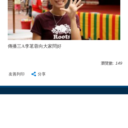
傳播三A李茗蓉向大家問好
瀏覽數:
149
友善列印
分享