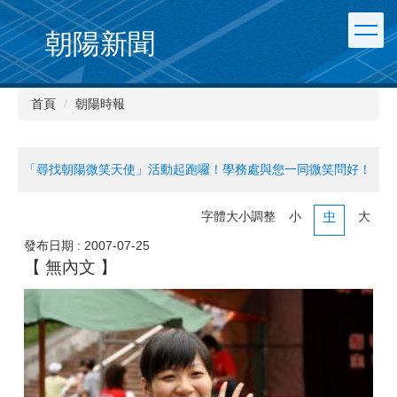
朝陽新聞
首頁
朝陽時報
「尋找朝陽微笑天使」活動起跑囉！學務處與您一同微笑問好！
字體大小調整
小
中
大
發布日期 :
2007-07-25
【 無內文 】