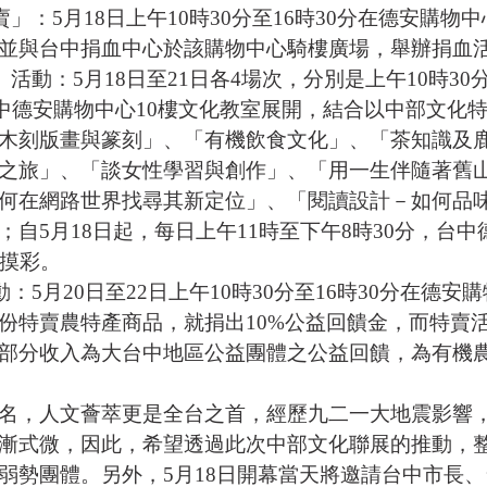
」：5月18日上午10時30分至16時30分在德安購
並與台中捐血中心於該購物中心騎樓廣場，舉辦捐血
活動：5月18日至21日各4場次，分別是上午10時30分
在台中德安購物中心10樓文化教室展開，結合以中部文
木刻版畫與篆刻」、「有機飲食文化」、「茶知識及鹿
之旅」、「談女性學習與創作」、「用一生伴隨著舊
何在網路世界找尋其新定位」、「閱讀設計－如何品
自5月18日起，每日上午11時至下午8時30分，台中
加摸彩。
：5月20日至22日上午10時30分至16時30分在德安
份特賣農特產商品，就捐出10%公益回饋金，而特賣
部分收入為大台中地區公益團體之公益回饋，為有機
名，人文薈萃更是全台之首，經歷九二一大地震影響
漸式微，因此，希望透過此次中部文化聯展的推動，
弱勢團體。另外，5月18日開幕當天將邀請台中市長