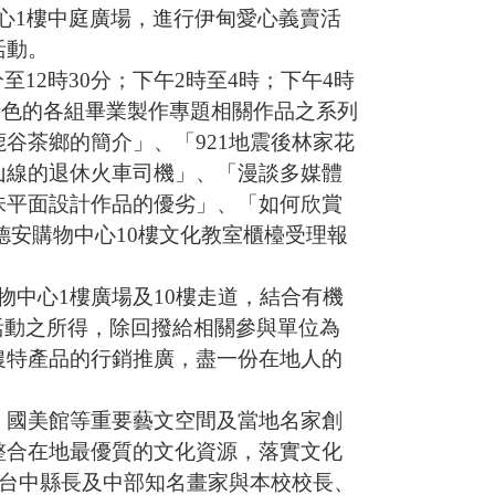
物中心1樓中庭廣場，進行伊甸愛心義賣活
活動。
至12時30分；下午2時至4時；下午4時
化特色的各組畢業製作專題相關作品之系列
谷茶鄉的簡介」、「921地震後林家花
山線的退休火車司機」、「漫談多媒體
味平面設計作品的優劣」、「如何欣賞
德安購物中心10樓文化教室櫃檯受理報
購物中心1樓廣場及10樓走道，結合有機
活動之所得，除回撥給相關參與單位為
農特產品的行銷推廣，盡一份在地人的
，國美館等重要藝文空間及當地名家創
整合在地最優質的文化資源，落實文化
、台中縣長及中部知名畫家與本校校長、