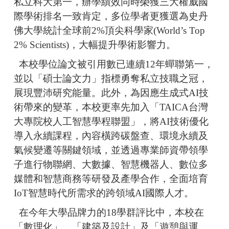
私立科大第一，辦學績效同時榮獲三大權威國
際學術排名一致肯定，多位學者更獲選為史丹
佛大學統計全球前2%頂尖科學家(World’s Top
2% Scientists)，大幅提升學術影響力。
本校學位論文被引用數已連續12年蟬聯第一，
並以「碩士論文力」指標勇奪私立技職之冠，
展現豐沛研究能量。此外，為因應生成式AI技
術帶來的變革，本校更率先加入「TAICA台灣
大專院校人工智慧學程聯盟」，將AI技術優化
導入永續課程，內容橫跨碳盤查、環境永續及
氣候變遷等關鍵領域，並透過專業師資帶領學
子進行物聯網、大數據、智慧機器人、數位多
媒體和智慧商務等研發及產學合作，全面培育
IoT智慧時代所需求的跨領域AI國際人才。
在今年大學品牌力的18學群評比中，本校在
「數理化」、「建築及設計」及「遊憩與運