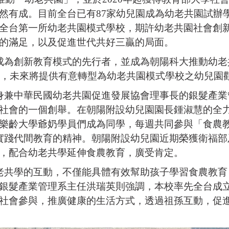
然有成。目前全台已有87家幼兒園成為幼老共園試辦學
全台第一所幼老共園模式學校，期許幼老共園社會創
的滿足，以及促進世代共好三贏的局面。
成為創新教育模式的先行者，並成為朝陽科大推動幼老
啓用，未來將提供有意轉型為幼老共園模式學校之幼兒園
身兼中華民國幼老共園促進發展協會理事長的銀髮產業
社會的一個創舉。在朝陽附設幼兒園園長鍾淑慧的全
樂齡大學爺奶學員們成為同學，每週共同參與「食農教
實踐代間教育的精神。朝陽附設幼兒園近期榮獲衛福部
，配合幼老共學延伸食農教育，廣受肯定。
老共學的互動，不僅能具體有效幫助孩子學習食農教育
銀髮產業管理系主任洪瑞英則強調，本校率先全台成
社會參與，推廣健康的生活方式，透過祖孫互動，促