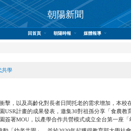
朝陽新聞
回首頁
朝陽時報
媒體報導
代共學
衝擊，以及高齡化對長者日間托老的需求增加，本校
園USR計畫的成果發表，邀集30對祖孫分享「食農教
園簽署MOU，以產學合作共營模式成立全台第一座「
推動「幼老共園」，並於2020年起獲得教育部大學社