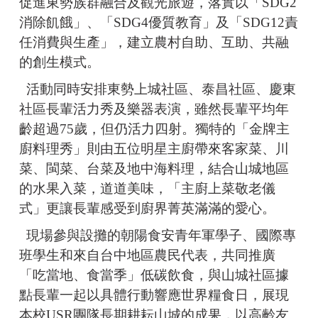
促進東勢族群融合及觀光旅遊，落實以「SDG2
消除飢餓」、「SDG4優質教育」及「SDG12責
任消費與生產」，建立農村自助、互助、共融
的創生模式。
活動同時安排東勢上城社區、泰昌社區、慶東
社區長輩活力秀及樂器表演，雖然長輩平均年
齡超過75歲，但仍活力四射。獨特的「金牌主
廚料理秀」則由五位明星主廚帶來客家菜、川
菜、閩菜、台菜及地中海料理，結合山城地區
的水果入菜，道道美味，「主廚上菜敬老儀
式」更讓長輩感受到廚界菁英滿滿的愛心。
現場參與設攤的朝陽食安青年軍學子、國際專
班學生和來自台中地區農民代表，共同推廣
「吃當地、食當季」低碳飲食，與山城社區據
點長輩一起以具體行動響應世界糧食日，展現
本校USR團隊長期耕耘山城的成果，以高齡友