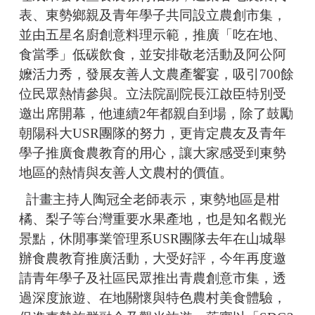
表、東勢鄉親及青年學子共同設立農創市集，
並由五星名廚創意料理示範，推廣「吃在地、
食當季」低碳飲食，並安排敬老活動及阿公阿
嬤活力秀，發展友善人文農產饗宴，吸引700餘
位民眾熱情參與。立法院副院長江啟臣特別受
邀出席開幕，他連續2年都親自到場，除了鼓勵
朝陽科大USR團隊的努力，更肯定農友及青年
學子推廣食農教育的用心，讓大家感受到東勢
地區的熱情與友善人文農村的價值。
計畫主持人陶冠全老師表示，東勢地區是柑
橘、梨子等台灣重要水果產地，也是知名觀光
景點，休閒事業管理系USR團隊去年在山城舉
辦食農教育推廣活動，大受好評，今年再度邀
請青年學子及社區民眾推出青農創意市集，透
過深度旅遊、在地關懷與特色農村美食體驗，