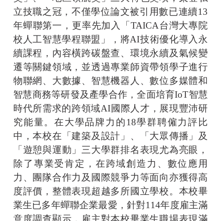
立技職之冠，不僅學位論文被引用數已連續13
年蟬聯第一，更率先加入「TAICA台灣大專院
校人工智慧學程聯盟」，將AI技術優化導入永
續課程，內容橫跨碳盤查、環境永續及氣候變
遷等關鍵領域，並透過專業師資帶領學子進行
物聯網、大數據、智慧機器人、數位多媒體和
智慧商務等研發及產學合作，全面培育IoT智慧
時代所需求的跨領域AI國際人才，展現豐沛研
究能量。在大學品牌力的18學群聘僱力評比
中，本校在「建築及設計」、「大眾傳播」及
「遊憩與運動」三大學群排名表現尤為亮眼，
除了專業受肯定，在跨域創造力、數位應用
力、團隊合作力及國際競爭力等面向亦獲得高
度評價，整體表現超越多所國立學校。本校畢
業生已多年蟬聯企業最愛，針對114年度雇主滿
意度調查顯示，雇主對本校畢業生職場表現滿