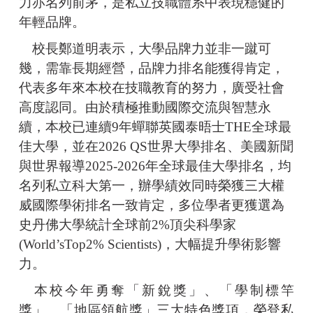
力亦名列前茅，是私立技職體系中表現穩健的
年輕品牌。
校長鄭道明表示，大學品牌力並非一蹴可
幾，需靠長期經營，品牌力排名能獲得肯定，
代表多年來本校在技職教育的努力，廣受社會
高度認同。由於積極推動國際交流與智慧永
續，本校已連續9年蟬聯英國泰晤士THE全球最
佳大學，並在2026 QS世界大學排名、美國新聞
與世界報導2025-2026年全球最佳大學排名，均
名列私立科大第一，辦學績效同時榮獲三大權
威國際學術排名一致肯定，多位學者更獲選為
史丹佛大學統計全球前2%頂尖科學家
(World’sTop2% Scientists)，大幅提升學術影響
力。
本校今年勇奪「新銳獎」、「學制標竿
獎」、「地區領航獎」三大特色獎項，榮登私