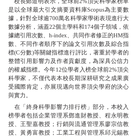
校長鄭道明表示，全球前2%頂尖科學家榜單
是以全球最大引文摘要資料庫Scopus為主要數
據，針對全球逾700萬名科學家學術表現進行大
數據分析，涵蓋22個主學科和174個子領域，依
據總引用次數、h-index、共同作者修正的HM指
數、不同作者順序下的論文引用次數及綜合指
標(C分數)等關鍵指標進行評比，著重於學者的
整體引用影響力及作者貢獻度，為深具公信力
的權威指標。今年12位學者入榜全球前2%頂尖
科學家，不僅代表本校長期深耕研究之成果廣
受國際肯定，亦展現邁向世界頂尖學府的決心
與實力。
在「終身科學影響力排行榜」部分，本校入
榜學者包括企業管理系鄧進財教授、程永明教
授、王聖嘉教授；行銷與流通管理系廖宗信教
授、黃勇富教授；工業工程與管理系邱元錫教