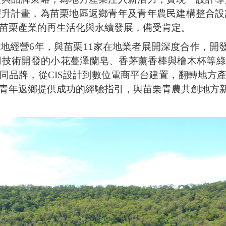
躍升計畫，為苗栗地區返鄉青年及青年農民建構整合設
苗栗產業的再生活化與永續發展，備受肯定。
地經營6年，與苗栗11家在地業者展開深度合作，開發
技術開發的小花蔓澤蘭皂、香茅薰香棒與檜木杯等綠
同品牌，從CIS設計到數位電商平台建置，翻轉地方
青年返鄉提供成功的經驗指引，與苗栗青農共創地方