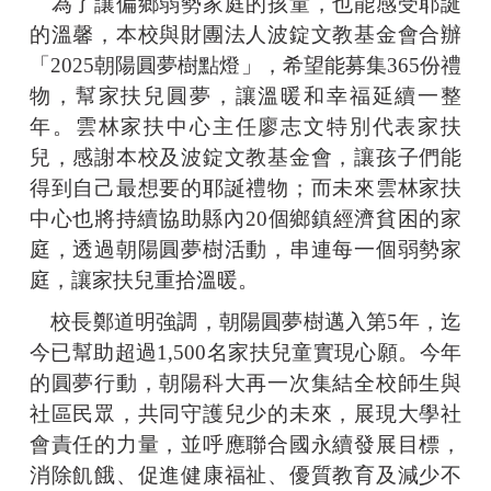
為了讓偏鄉弱勢家庭的孩童，也能感受耶誕
的溫馨，本校與財團法人波錠文教基金會合辦
「2025朝陽圓夢樹點燈」，希望能募集365份禮
物，幫家扶兒圓夢，讓溫暖和幸福延續一整
年。雲林家扶中心主任廖志文特別代表家扶
兒，感謝本校及波錠文教基金會，讓孩子們能
得到自己最想要的耶誕禮物；而未來雲林家扶
中心也將持續協助縣內20個鄉鎮經濟貧困的家
庭，透過朝陽圓夢樹活動，串連每一個弱勢家
庭，讓家扶兒重拾溫暖。
校長鄭道明強調，朝陽圓夢樹邁入第5年，迄
今已幫助超過1,500名家扶兒童實現心願。今年
的圓夢行動，朝陽科大再一次集結全校師生與
社區民眾，共同守護兒少的未來，展現大學社
會責任的力量，並呼應聯合國永續發展目標，
消除飢餓、促進健康福祉、優質教育及減少不