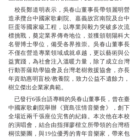
校長鄭道明表示，吳春山董事長帶領麗明營
造承攬台中國家歌劇院、嘉義故宮南院及台中
巨蛋等國家級工程，以專業與毅力突破多次流
標挑戰，奠定業界傳奇地位，並獲頒朝陽科大
名譽博士學位，備受各界推崇。吳春山董事長
不僅在營造專業領域成就卓越，更以藝術與公
益實踐，為社會注入溫暖力量，除了成立台灣
行動菩薩助學協會及台灣老樹救援協會，亦長
年資助惠明盲校/教養院，致力公益不遺餘力，
樹立傑出企業家典範。
已發行6張台語專輯的吳春山董事長，曾在臺
中國家歌劇院舉辦《寶島弦情音樂會》，創下
全場近兩千張座位完售的紀錄。本次他在本校
的演唱會，結合由指揮廖楷立所帶領的台灣梧
桐弦樂團，與19位優秀的青年音樂家，帶來包