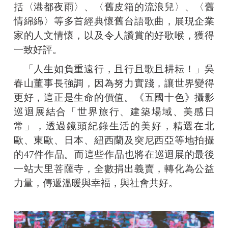
括〈港都夜雨〉、〈舊皮箱的流浪兒〉、〈舊
情綿綿〉等多首經典懷舊台語歌曲，展現企業
家的人文情懷，以及令人讚賞的好歌喉，獲得
一致好評。
「人生如負重遠行，且行且歌且耕耘！」吳
春山董事長強調，因為努力實踐，讓世界變得
更好，這正是生命的價值。《五國十色》攝影
巡迴展結合「世界旅行、建築場域、美感日
常」，透過鏡頭紀錄生活的美好，精選在北
歐、東歐、日本、紐西蘭及突尼西亞等地拍攝
的47件作品。而這些作品也將在巡迴展的最後
一站大里菩薩寺，全數捐出義賣，轉化為公益
力量，傳遞溫暖與幸褔，與社會共好。