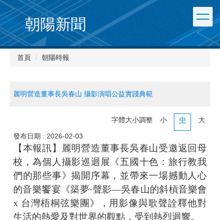
朝陽新聞
首頁
朝陽時報
麗明營造董事長吳春山 攝影演唱公益實踐典範
字體大小調整
小
中
大
發布日期 :
2026-02-03
【本報訊】麗明營造董事長吳春山受邀返回母
校，為個人攝影巡迴展《五國十色：旅行教我
們的那些事》揭開序幕，並帶來一場撼動人心
的音樂饗宴《築夢·聲影—吳春山的斜槓音樂會
x 台灣梧桐弦樂團》，用影像與歌聲詮釋他對
生活的熱愛及對世界的觀點，受到熱烈迴響。