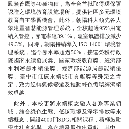
鳳頭蒼鷹等40種物種，為全台首批取得環保署
認證之環境教育設施場所，提供社區多元環境
教育自主學習機會。此外，朝陽科大領先各大
學建置智慧能源管理系統，全校超過95%用電
納入管控，節電率達39.1%，溫室氣體排放減少
49.3%。同時，朝陽持續導入 ISO 14001 環境管
理系統，迄今節水率超過50%，接連榮獲行政
院國家永續發展獎、國家環境教育獎、經濟部
水利署節水績優獎、經濟部能源局節能績優
獎、臺中市低碳永續城市貢獻獎等殊榮之肯
定，致力逆轉氣候變遷及推動綠色循環經濟績
效卓越。
此外，本校更將永續概念融入各系專業領
域，結合綠色生態、低碳環境及淨零排放等永
續概念，開設4000門SDGs相關課程，積極鼓勵
學生社會參與，為永續發展作出貢獻。其中，