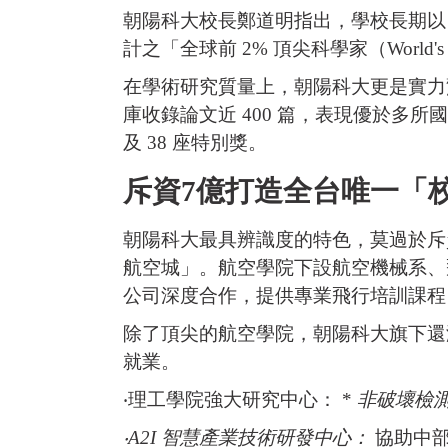
朝陽科大校長鄭道明指出，學校長期以
計之「全球前 2% 頂尖科學家（World's
在學術研究質量上，朝陽科大更是實力驚人
庫收錄論文近 400 篇，表現優於多所
及 38 座特別獎。
斥資7億打造全台唯一「
朝陽科大最具辨識度的特色，莫過於斥
航空城」。航空學院下設航空機械系、
公司深度合作，提供專業飛行培訓課程
除了頂尖的航空學院，朝陽科大旗下還
就業。
‧理工學院強大研究中心： *
非破壞檢
‧A2I 智慧產業技術研發中心：
協助中部