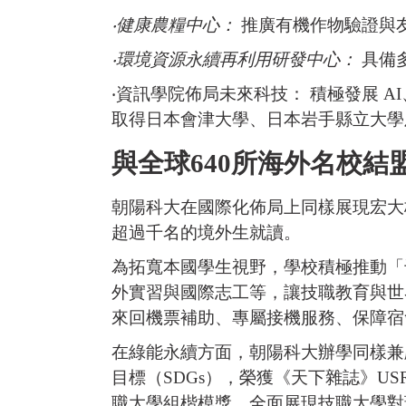
‧健康農糧中心：
推廣有機作物驗證與
‧環境資源永續再利用研發中心：
具備多
‧資訊學院佈局未來科技： 積極發展 
取得日本會津大學、日本岩手縣立大學及
與全球640所海外名校結
朝陽科大在國際化佈局上同樣展現宏大格
超過千名的境外生就讀。
為拓寬本國學生視野，學校積極推動「
外實習與國際志工等，讓技職教育與世界
來回機票補助、專屬接機服務、保障宿
在綠能永續方面，朝陽科大辦學同樣兼
目標（SDGs），榮獲《天下雜誌》U
職大學組楷模獎，全面展現技職大學對