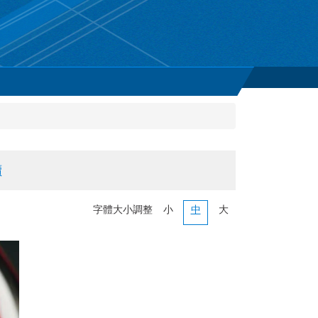
讀
字體大小調整
小
中
大