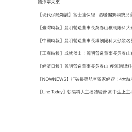
續淨零未來
【現代保險雜誌】富士達保經 : 溫暖偏鄉弱勢
【臺灣時報】麗明營造董事長吳春山獲朝陽科大
【中國時報】麗明營造董事長獲朝陽科大頒發名
【工商時報】成就傑出！麗明營造董事長吳春山
【經濟日報】麗明營造董事長吳春山 獲頒朝陽
【NOWNEWS】打破長榮航空獨家經營！4大
【Line Today】朝陽科大主播體驗營 高中生上