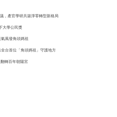
 倡議，產官學研共築淨零轉型新格局
下大學公民獎
英氣風發角頭媽祖
出全台首位「角頭媽祖」守護地方
意翻轉百年朝陽宮