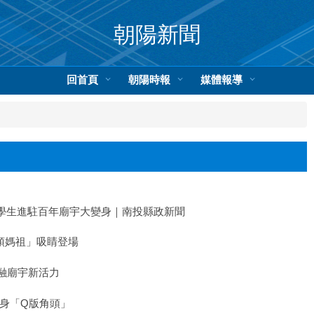
朝陽新聞
回首頁
朝陽時報
媒體報導
 學生進駐百年廟宇大變身｜南投縣政新聞
頭媽祖」吸睛登場
共融廟宇新活力
身「Q版角頭」