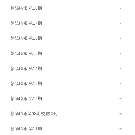
朝陽時報 第18期
朝陽時報 第17期
朝陽時報 第16期
朝陽時報 第15期
朝陽時報 第14期
朝陽時報 第13期
朝陽時報 第12期
朝陽時報第08期校慶特刊
朝陽時報 第11期