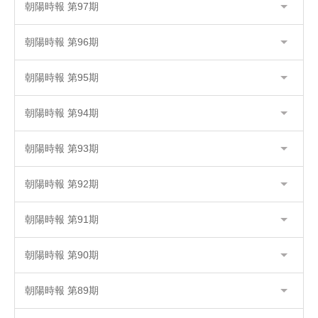
朝陽時報 第97期
朝陽時報 第96期
朝陽時報 第95期
朝陽時報 第94期
朝陽時報 第93期
朝陽時報 第92期
朝陽時報 第91期
朝陽時報 第90期
朝陽時報 第89期