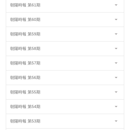
朝陽時報 第61期
朝陽時報 第60期
朝陽時報 第59期
朝陽時報 第58期
朝陽時報 第57期
朝陽時報 第56期
朝陽時報 第55期
朝陽時報 第54期
朝陽時報 第53期