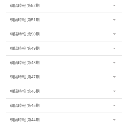
朝陽時報 第52期
朝陽時報 第51期
朝陽時報 第50期
朝陽時報 第49期
朝陽時報 第48期
朝陽時報 第47期
朝陽時報 第46期
朝陽時報 第45期
朝陽時報 第44期