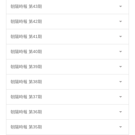
朝陽時報 第43期
朝陽時報 第42期
朝陽時報 第41期
朝陽時報 第40期
朝陽時報 第39期
朝陽時報 第38期
朝陽時報 第37期
朝陽時報 第36期
朝陽時報 第35期