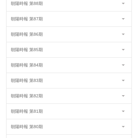
朝陽時報 第88期
朝陽時報 第87期
朝陽時報 第86期
朝陽時報 第85期
朝陽時報 第84期
朝陽時報 第83期
朝陽時報 第82期
朝陽時報 第81期
朝陽時報 第80期