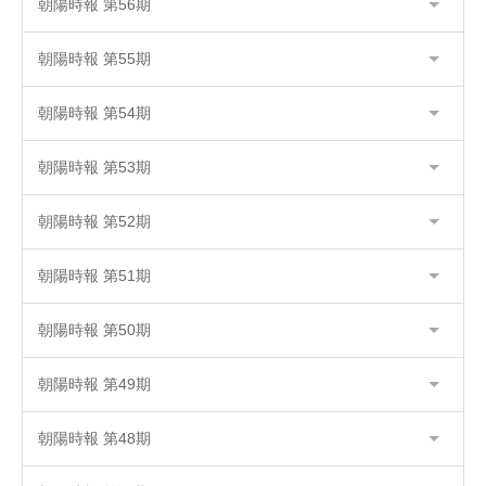
朝陽時報 第56期
朝陽時報 第55期
朝陽時報 第54期
朝陽時報 第53期
朝陽時報 第52期
朝陽時報 第51期
朝陽時報 第50期
朝陽時報 第49期
朝陽時報 第48期