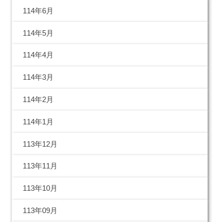
114年6月
114年5月
114年4月
114年3月
114年2月
114年1月
113年12月
113年11月
113年10月
113年09月