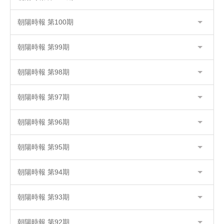
朝陽時報 第100期
朝陽時報 第99期
朝陽時報 第98期
朝陽時報 第97期
朝陽時報 第96期
朝陽時報 第95期
朝陽時報 第94期
朝陽時報 第93期
朝陽時報 第92期