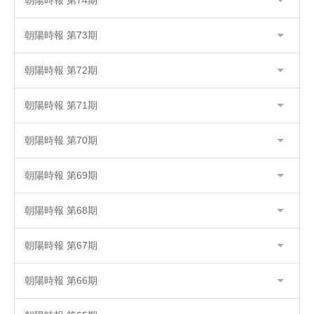
朝陽時報 第73期
朝陽時報 第72期
朝陽時報 第71期
朝陽時報 第70期
朝陽時報 第69期
朝陽時報 第68期
朝陽時報 第67期
朝陽時報 第66期