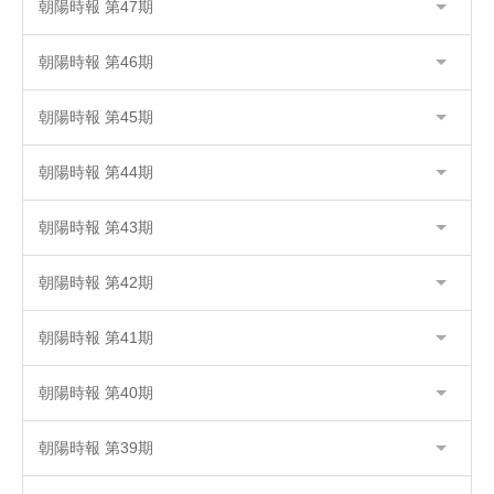
朝陽時報 第47期
朝陽時報 第46期
朝陽時報 第45期
朝陽時報 第44期
朝陽時報 第43期
朝陽時報 第42期
朝陽時報 第41期
朝陽時報 第40期
朝陽時報 第39期