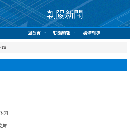
朝陽新聞
回首頁
朝陽時報
媒體報導
4版
休閒
之旅