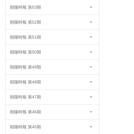
朝陽時報 第53期
朝陽時報 第52期
朝陽時報 第51期
朝陽時報 第50期
朝陽時報 第49期
朝陽時報 第48期
朝陽時報 第47期
朝陽時報 第46期
朝陽時報 第45期