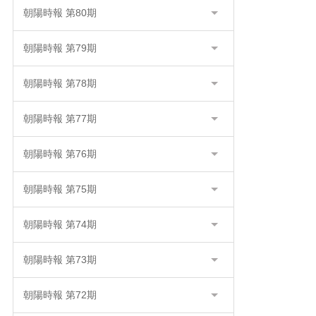
朝陽時報 第80期
朝陽時報 第79期
朝陽時報 第78期
朝陽時報 第77期
朝陽時報 第76期
朝陽時報 第75期
朝陽時報 第74期
朝陽時報 第73期
朝陽時報 第72期