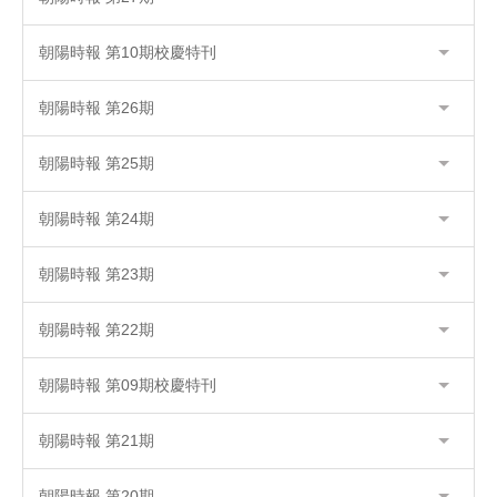
朝陽時報 第10期校慶特刊
朝陽時報 第26期
朝陽時報 第25期
朝陽時報 第24期
朝陽時報 第23期
朝陽時報 第22期
朝陽時報 第09期校慶特刊
朝陽時報 第21期
朝陽時報 第20期