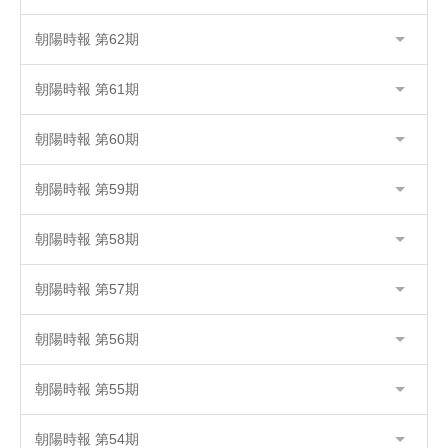
朝陽時報 第62期
朝陽時報 第61期
朝陽時報 第60期
朝陽時報 第59期
朝陽時報 第58期
朝陽時報 第57期
朝陽時報 第56期
朝陽時報 第55期
朝陽時報 第54期