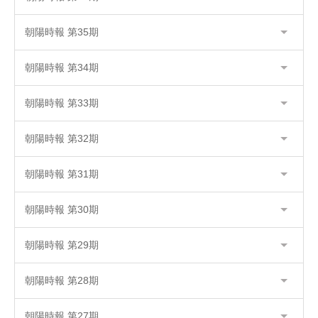
朝陽時報 第35期
朝陽時報 第34期
朝陽時報 第33期
朝陽時報 第32期
朝陽時報 第31期
朝陽時報 第30期
朝陽時報 第29期
朝陽時報 第28期
朝陽時報 第27期