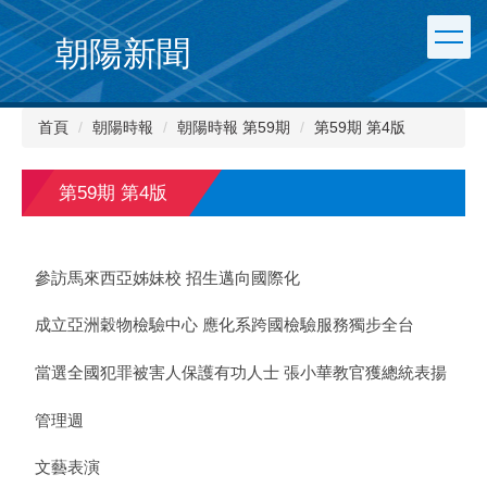
朝陽新聞
首頁
朝陽時報
朝陽時報 第59期
第59期 第4版
第59期 第4版
參訪馬來西亞姊妹校 招生邁向國際化
成立亞洲穀物檢驗中心 應化系跨國檢驗服務獨步全台
當選全國犯罪被害人保護有功人士 張小華教官獲總統表揚
管理週
文藝表演