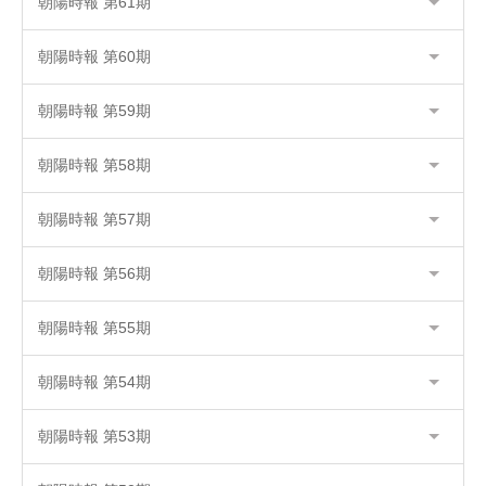
朝陽時報 第61期
朝陽時報 第60期
朝陽時報 第59期
朝陽時報 第58期
朝陽時報 第57期
朝陽時報 第56期
朝陽時報 第55期
朝陽時報 第54期
朝陽時報 第53期