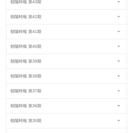
朝陽時報 第43期
朝陽時報 第42期
朝陽時報 第41期
朝陽時報 第40期
朝陽時報 第39期
朝陽時報 第38期
朝陽時報 第37期
朝陽時報 第36期
朝陽時報 第35期