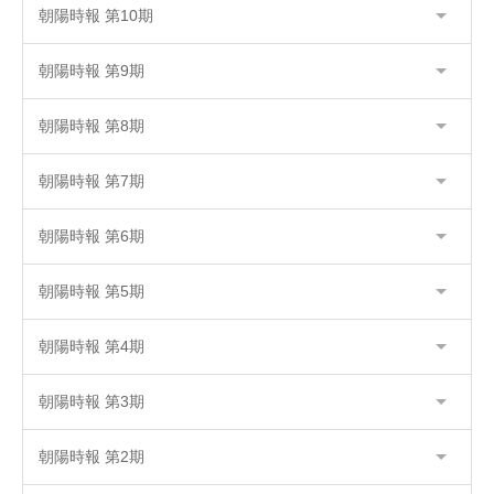
朝陽時報 第10期
朝陽時報 第9期
朝陽時報 第8期
朝陽時報 第7期
朝陽時報 第6期
朝陽時報 第5期
朝陽時報 第4期
朝陽時報 第3期
朝陽時報 第2期