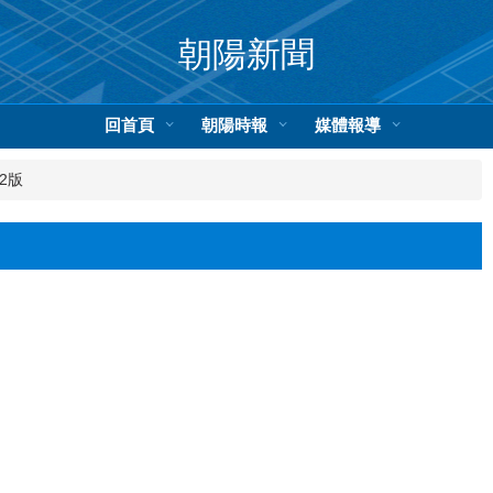
朝陽新聞
回首頁
朝陽時報
媒體報導
2版