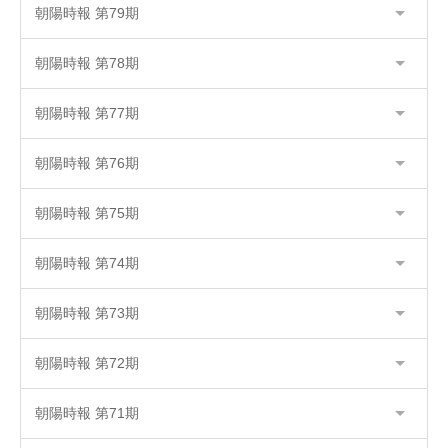
朝陽時報 第79期
朝陽時報 第78期
朝陽時報 第77期
朝陽時報 第76期
朝陽時報 第75期
朝陽時報 第74期
朝陽時報 第73期
朝陽時報 第72期
朝陽時報 第71期