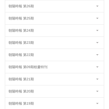
朝陽時報 第26期
朝陽時報 第25期
朝陽時報 第24期
朝陽時報 第23期
朝陽時報 第22期
朝陽時報 第09期校慶特刊
朝陽時報 第21期
朝陽時報 第20期
朝陽時報 第19期