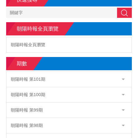
搜尋
朝陽時報全頁瀏覽
朝陽時報全頁瀏覽
期數
朝陽時報 第101期
朝陽時報 第100期
朝陽時報 第99期
朝陽時報 第98期