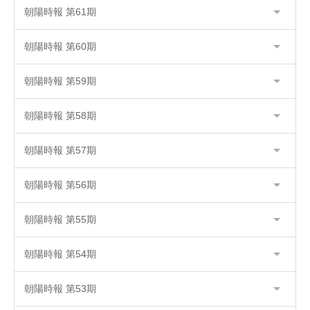
朝陽時報 第61期
朝陽時報 第60期
朝陽時報 第59期
朝陽時報 第58期
朝陽時報 第57期
朝陽時報 第56期
朝陽時報 第55期
朝陽時報 第54期
朝陽時報 第53期