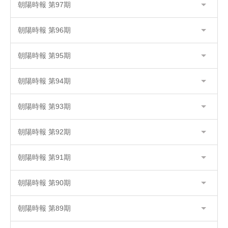
朝陽時報 第97期
朝陽時報 第96期
朝陽時報 第95期
朝陽時報 第94期
朝陽時報 第93期
朝陽時報 第92期
朝陽時報 第91期
朝陽時報 第90期
朝陽時報 第89期