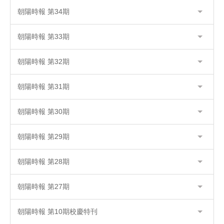
朝陽時報 第34期
朝陽時報 第33期
朝陽時報 第32期
朝陽時報 第31期
朝陽時報 第30期
朝陽時報 第29期
朝陽時報 第28期
朝陽時報 第27期
朝陽時報 第10期校慶特刊