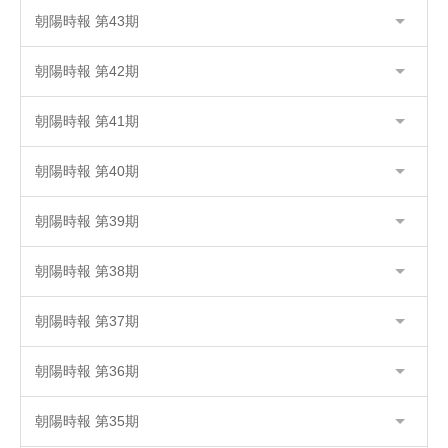
朝陽時報 第43期
朝陽時報 第42期
朝陽時報 第41期
朝陽時報 第40期
朝陽時報 第39期
朝陽時報 第38期
朝陽時報 第37期
朝陽時報 第36期
朝陽時報 第35期