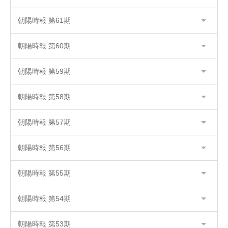
朝陽時報 第61期
朝陽時報 第60期
朝陽時報 第59期
朝陽時報 第58期
朝陽時報 第57期
朝陽時報 第56期
朝陽時報 第55期
朝陽時報 第54期
朝陽時報 第53期