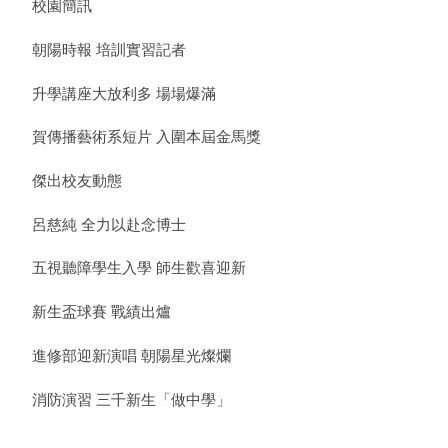
校園簡訊
朝陽時報 培訓實習記者
升學講座大放利多 場場爆滿
賀傳播藝術系短片 入圍本屆金馬獎
傑出校友動態
呂慈純 全力以赴念博士
五視聽障學生入學 師生歡喜迎新
新生盃球賽 戰績出爐
進修部迎新演唱 朝陽星光燦爛
消防演習 三千新生「做中學」