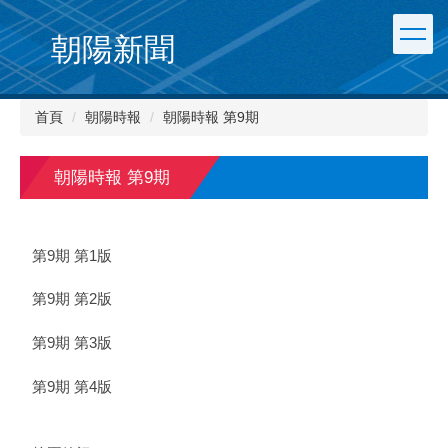
朝陽新聞
首頁
朝陽時報
朝陽時報 第9期
朝陽時報 第9期
第9期 第1版
第9期 第2版
第9期 第3版
第9期 第4版