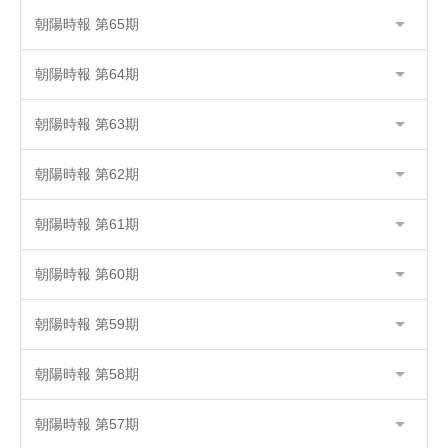
朝陽時報 第65期
朝陽時報 第64期
朝陽時報 第63期
朝陽時報 第62期
朝陽時報 第61期
朝陽時報 第60期
朝陽時報 第59期
朝陽時報 第58期
朝陽時報 第57期