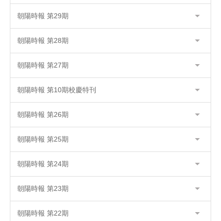
朝陽時報 第29期
朝陽時報 第28期
朝陽時報 第27期
朝陽時報 第10期校慶特刊
朝陽時報 第26期
朝陽時報 第25期
朝陽時報 第24期
朝陽時報 第23期
朝陽時報 第22期