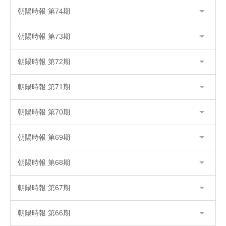
朝陽時報 第74期
朝陽時報 第73期
朝陽時報 第72期
朝陽時報 第71期
朝陽時報 第70期
朝陽時報 第69期
朝陽時報 第68期
朝陽時報 第67期
朝陽時報 第66期