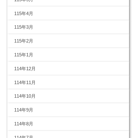
115年4月
115年3月
115年2月
115年1月
114年12月
114年11月
114年10月
114年9月
114年8月
114年7月