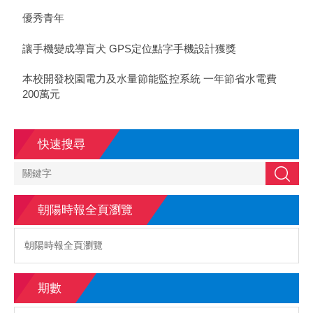
優秀青年
讓手機變成導盲犬 GPS定位點字手機設計獲獎
本校開發校園電力及水量節能監控系統 一年節省水電費
200萬元
快速搜尋
搜尋
朝陽時報全頁瀏覽
朝陽時報全頁瀏覽
期數