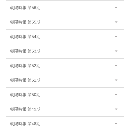
朝陽時報 第56期
朝陽時報 第55期
朝陽時報 第54期
朝陽時報 第53期
朝陽時報 第52期
朝陽時報 第51期
朝陽時報 第50期
朝陽時報 第49期
朝陽時報 第48期