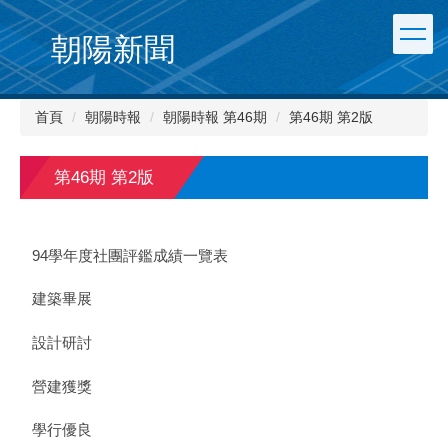
朝陽新聞
首頁
朝陽時報
朝陽時報 第46期
第46期 第2版
第46期 第2版
94學年度社團評鑑成績一覽表
建築畢展
設計研討
營建獲獎
學行優良