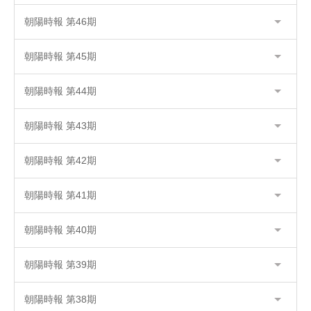
朝陽時報 第46期
朝陽時報 第45期
朝陽時報 第44期
朝陽時報 第43期
朝陽時報 第42期
朝陽時報 第41期
朝陽時報 第40期
朝陽時報 第39期
朝陽時報 第38期