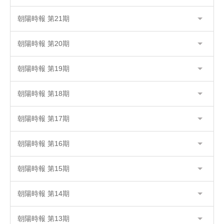
朝陽時報 第21期
朝陽時報 第20期
朝陽時報 第19期
朝陽時報 第18期
朝陽時報 第17期
朝陽時報 第16期
朝陽時報 第15期
朝陽時報 第14期
朝陽時報 第13期