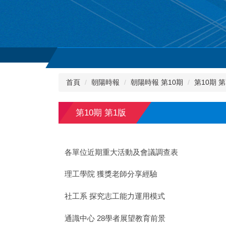
首頁
朝陽時報
朝陽時報 第10期
第10期 第
第10期 第1版
各單位近期重大活動及會議調查表
理工學院 獲獎老師分享經驗
社工系 探究志工能力運用模式
通識中心 28學者展望教育前景