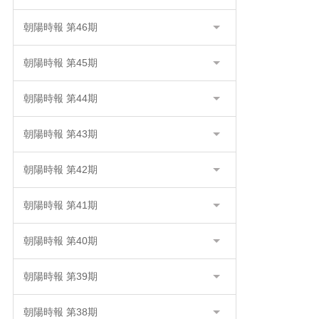
朝陽時報 第46期
朝陽時報 第45期
朝陽時報 第44期
朝陽時報 第43期
朝陽時報 第42期
朝陽時報 第41期
朝陽時報 第40期
朝陽時報 第39期
朝陽時報 第38期