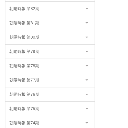
朝陽時報 第82期
朝陽時報 第81期
朝陽時報 第80期
朝陽時報 第79期
朝陽時報 第78期
朝陽時報 第77期
朝陽時報 第76期
朝陽時報 第75期
朝陽時報 第74期