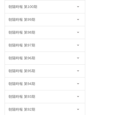
朝陽時報 第100期
朝陽時報 第99期
朝陽時報 第98期
朝陽時報 第97期
朝陽時報 第96期
朝陽時報 第95期
朝陽時報 第94期
朝陽時報 第93期
朝陽時報 第92期