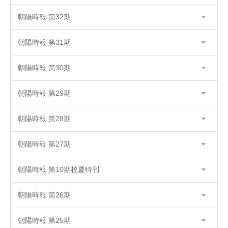
朝陽時報 第32期
朝陽時報 第31期
朝陽時報 第30期
朝陽時報 第29期
朝陽時報 第28期
朝陽時報 第27期
朝陽時報 第10期校慶特刊
朝陽時報 第26期
朝陽時報 第25期