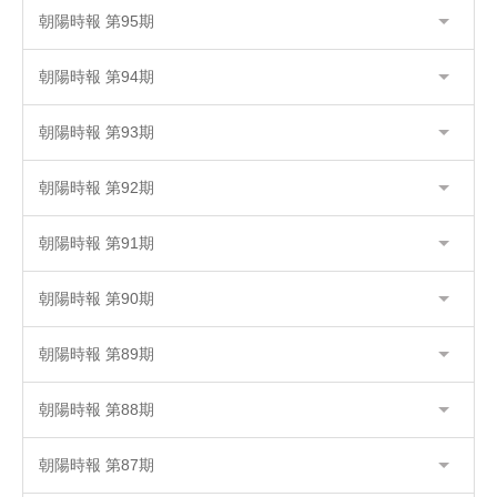
朝陽時報 第95期
朝陽時報 第94期
朝陽時報 第93期
朝陽時報 第92期
朝陽時報 第91期
朝陽時報 第90期
朝陽時報 第89期
朝陽時報 第88期
朝陽時報 第87期