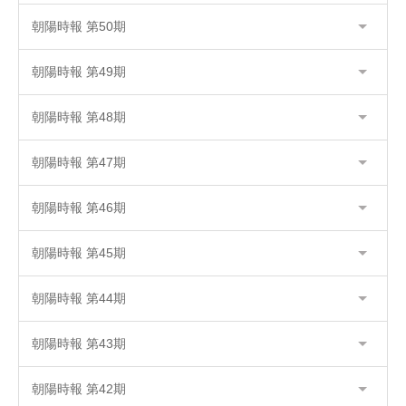
朝陽時報 第50期
朝陽時報 第49期
朝陽時報 第48期
朝陽時報 第47期
朝陽時報 第46期
朝陽時報 第45期
朝陽時報 第44期
朝陽時報 第43期
朝陽時報 第42期