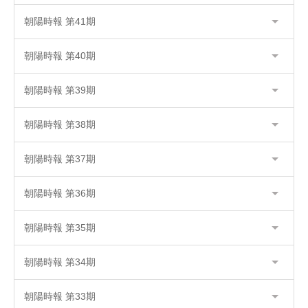
朝陽時報 第41期
朝陽時報 第40期
朝陽時報 第39期
朝陽時報 第38期
朝陽時報 第37期
朝陽時報 第36期
朝陽時報 第35期
朝陽時報 第34期
朝陽時報 第33期