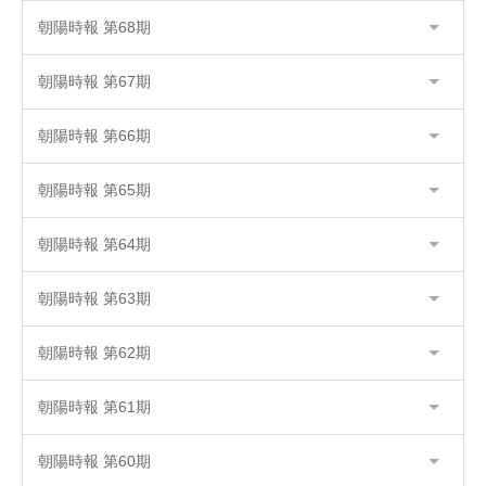
朝陽時報 第68期
朝陽時報 第67期
朝陽時報 第66期
朝陽時報 第65期
朝陽時報 第64期
朝陽時報 第63期
朝陽時報 第62期
朝陽時報 第61期
朝陽時報 第60期