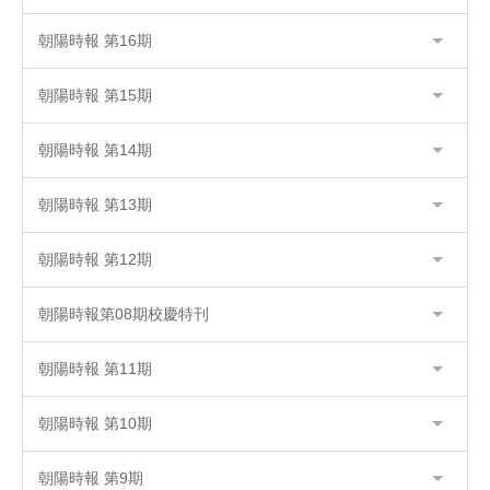
朝陽時報 第16期
朝陽時報 第15期
朝陽時報 第14期
朝陽時報 第13期
朝陽時報 第12期
朝陽時報第08期校慶特刊
朝陽時報 第11期
朝陽時報 第10期
朝陽時報 第9期