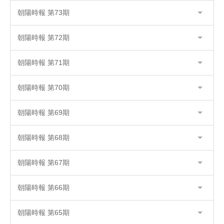
朝陽時報 第73期
朝陽時報 第72期
朝陽時報 第71期
朝陽時報 第70期
朝陽時報 第69期
朝陽時報 第68期
朝陽時報 第67期
朝陽時報 第66期
朝陽時報 第65期