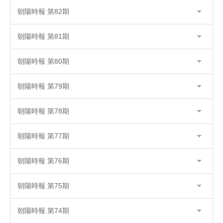
朝陽時報 第82期
朝陽時報 第81期
朝陽時報 第80期
朝陽時報 第79期
朝陽時報 第78期
朝陽時報 第77期
朝陽時報 第76期
朝陽時報 第75期
朝陽時報 第74期