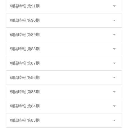
朝陽時報 第91期
朝陽時報 第90期
朝陽時報 第89期
朝陽時報 第88期
朝陽時報 第87期
朝陽時報 第86期
朝陽時報 第85期
朝陽時報 第84期
朝陽時報 第83期