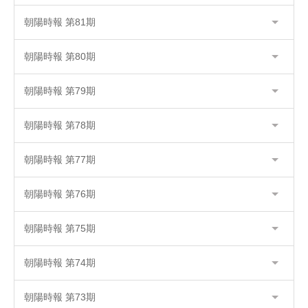
朝陽時報 第81期
朝陽時報 第80期
朝陽時報 第79期
朝陽時報 第78期
朝陽時報 第77期
朝陽時報 第76期
朝陽時報 第75期
朝陽時報 第74期
朝陽時報 第73期