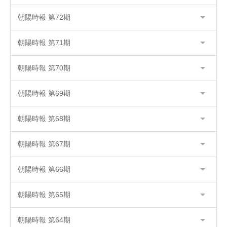
朝陽時報 第72期
朝陽時報 第71期
朝陽時報 第70期
朝陽時報 第69期
朝陽時報 第68期
朝陽時報 第67期
朝陽時報 第66期
朝陽時報 第65期
朝陽時報 第64期