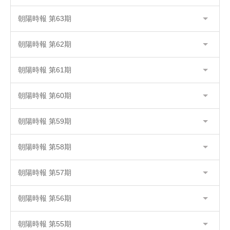
朝陽時報 第63期
朝陽時報 第62期
朝陽時報 第61期
朝陽時報 第60期
朝陽時報 第59期
朝陽時報 第58期
朝陽時報 第57期
朝陽時報 第56期
朝陽時報 第55期