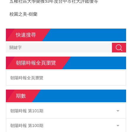
五權社區大學榮獲93年度台中市社大評鑑優等
校園之美-樹蘭
快速搜尋
搜尋
朝陽時報全頁瀏覽
朝陽時報全頁瀏覽
期數
朝陽時報 第101期
朝陽時報 第100期