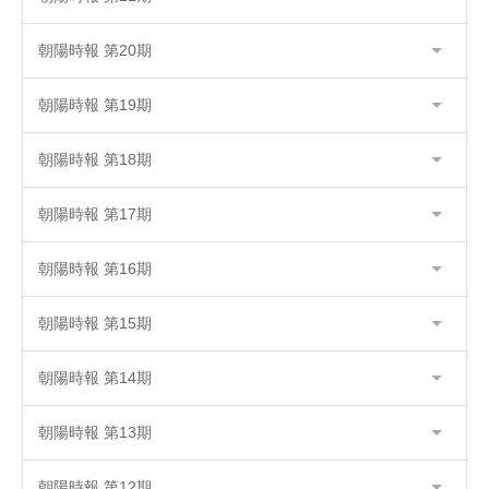
朝陽時報 第20期
朝陽時報 第19期
朝陽時報 第18期
朝陽時報 第17期
朝陽時報 第16期
朝陽時報 第15期
朝陽時報 第14期
朝陽時報 第13期
朝陽時報 第12期