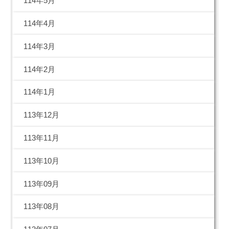
114年5月
114年4月
114年3月
114年2月
114年1月
113年12月
113年11月
113年10月
113年09月
113年08月