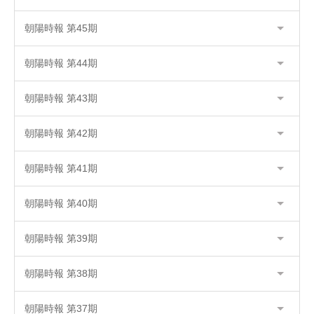
朝陽時報 第45期
朝陽時報 第44期
朝陽時報 第43期
朝陽時報 第42期
朝陽時報 第41期
朝陽時報 第40期
朝陽時報 第39期
朝陽時報 第38期
朝陽時報 第37期