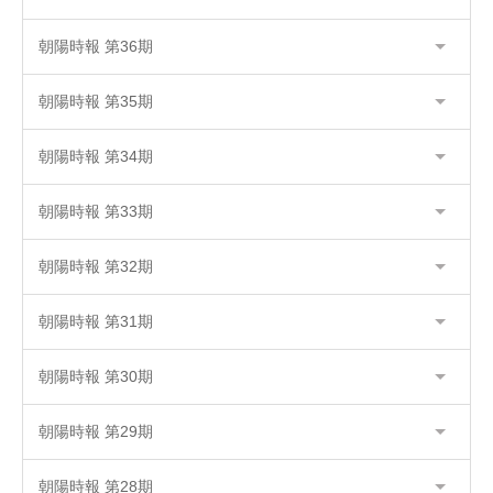
朝陽時報 第36期
朝陽時報 第35期
朝陽時報 第34期
朝陽時報 第33期
朝陽時報 第32期
朝陽時報 第31期
朝陽時報 第30期
朝陽時報 第29期
朝陽時報 第28期