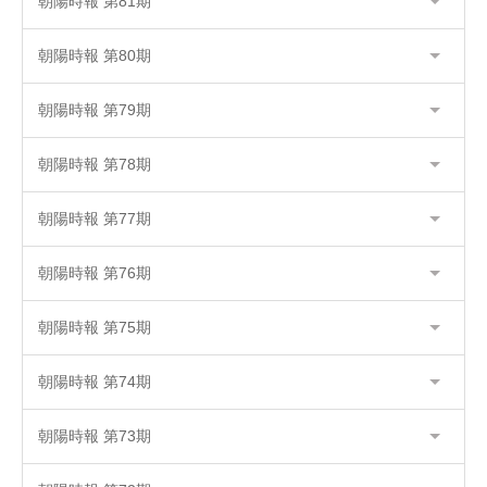
朝陽時報 第81期
朝陽時報 第80期
朝陽時報 第79期
朝陽時報 第78期
朝陽時報 第77期
朝陽時報 第76期
朝陽時報 第75期
朝陽時報 第74期
朝陽時報 第73期