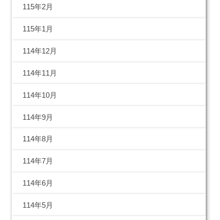
115年2月
115年1月
114年12月
114年11月
114年10月
114年9月
114年8月
114年7月
114年6月
114年5月