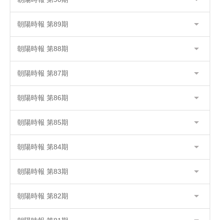
朝陽時報 第89期
朝陽時報 第88期
朝陽時報 第87期
朝陽時報 第86期
朝陽時報 第85期
朝陽時報 第84期
朝陽時報 第83期
朝陽時報 第82期