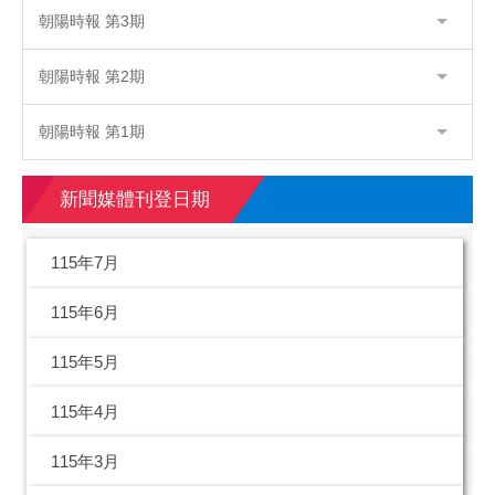
朝陽時報 第3期
朝陽時報 第2期
朝陽時報 第1期
新聞媒體刊登日期
115年7月
115年6月
115年5月
115年4月
115年3月