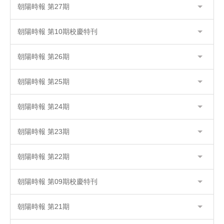
朝陽時報 第27期
朝陽時報 第10期校慶特刊
朝陽時報 第26期
朝陽時報 第25期
朝陽時報 第24期
朝陽時報 第23期
朝陽時報 第22期
朝陽時報 第09期校慶特刊
朝陽時報 第21期