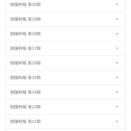
朝陽時報 第20期
朝陽時報 第19期
朝陽時報 第18期
朝陽時報 第17期
朝陽時報 第16期
朝陽時報 第15期
朝陽時報 第14期
朝陽時報 第13期
朝陽時報 第12期