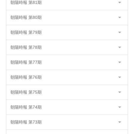
朝陽時報 第81期
朝陽時報 第80期
朝陽時報 第79期
朝陽時報 第78期
朝陽時報 第77期
朝陽時報 第76期
朝陽時報 第75期
朝陽時報 第74期
朝陽時報 第73期