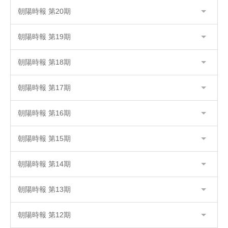
朝陽時報 第20期
朝陽時報 第19期
朝陽時報 第18期
朝陽時報 第17期
朝陽時報 第16期
朝陽時報 第15期
朝陽時報 第14期
朝陽時報 第13期
朝陽時報 第12期