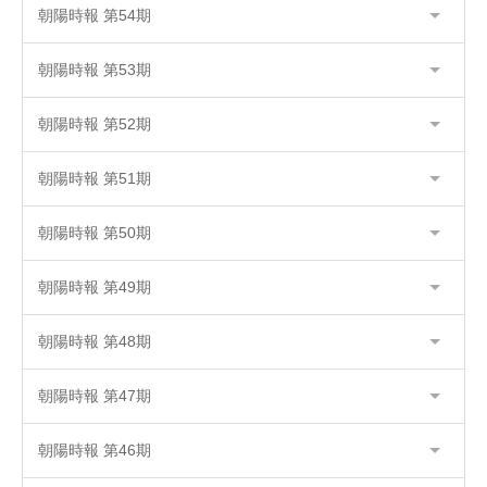
朝陽時報 第54期
朝陽時報 第53期
朝陽時報 第52期
朝陽時報 第51期
朝陽時報 第50期
朝陽時報 第49期
朝陽時報 第48期
朝陽時報 第47期
朝陽時報 第46期