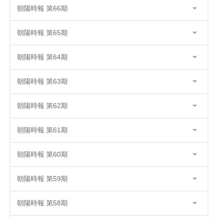
朝陽時報 第66期
朝陽時報 第65期
朝陽時報 第64期
朝陽時報 第63期
朝陽時報 第62期
朝陽時報 第61期
朝陽時報 第60期
朝陽時報 第59期
朝陽時報 第58期