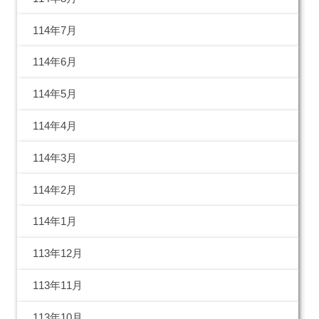
114年7月
114年6月
114年5月
114年4月
114年3月
114年2月
114年1月
113年12月
113年11月
113年10月