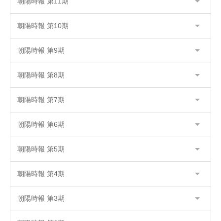
朝陽時報 第11期
朝陽時報 第10期
朝陽時報 第9期
朝陽時報 第8期
朝陽時報 第7期
朝陽時報 第6期
朝陽時報 第5期
朝陽時報 第4期
朝陽時報 第3期