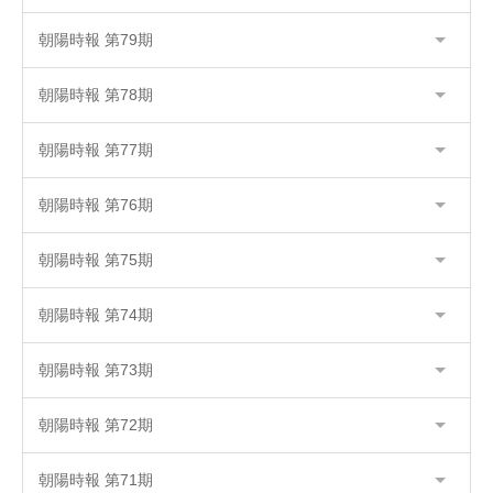
朝陽時報 第79期
朝陽時報 第78期
朝陽時報 第77期
朝陽時報 第76期
朝陽時報 第75期
朝陽時報 第74期
朝陽時報 第73期
朝陽時報 第72期
朝陽時報 第71期