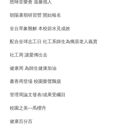
慈暉音樂會 溫馨感人
朝陽暑期研習營 開始報名
全台旱象難解 本校節水見成效
配合全球志工日 社工系師生為獨居老人義賣
社工周 讓愛傳出去
健康周 為師生健康加油
書香周登場 校園樂聲飄揚
管理周論文發表/成果受矚目
校園之美—馬櫻丹
健康百分百