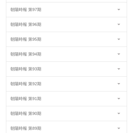
朝陽時報 第97期
朝陽時報 第96期
朝陽時報 第95期
朝陽時報 第94期
朝陽時報 第93期
朝陽時報 第92期
朝陽時報 第91期
朝陽時報 第90期
朝陽時報 第89期