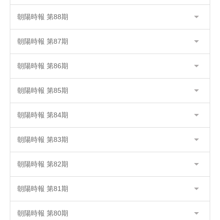
朝陽時報 第88期
朝陽時報 第87期
朝陽時報 第86期
朝陽時報 第85期
朝陽時報 第84期
朝陽時報 第83期
朝陽時報 第82期
朝陽時報 第81期
朝陽時報 第80期