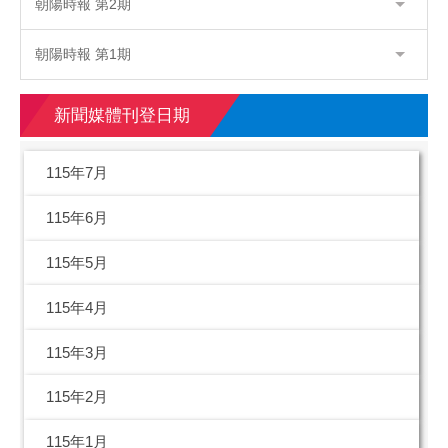
朝陽時報 第2期
朝陽時報 第1期
新聞媒體刊登日期
115年7月
115年6月
115年5月
115年4月
115年3月
115年2月
115年1月