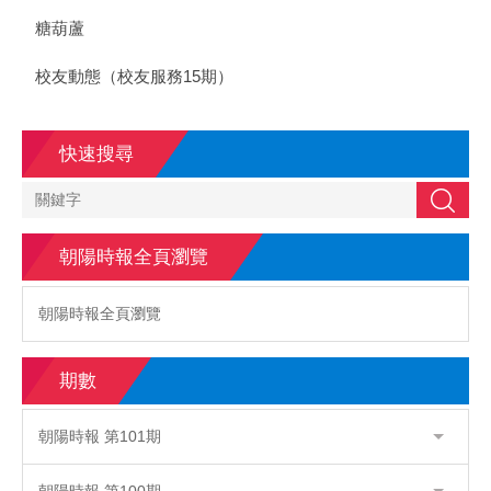
糖葫蘆
校友動態（校友服務15期）
快速搜尋
搜尋
朝陽時報全頁瀏覽
朝陽時報全頁瀏覽
期數
朝陽時報 第101期
朝陽時報 第100期