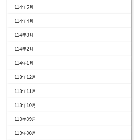
114年5月
114年4月
114年3月
114年2月
114年1月
113年12月
113年11月
113年10月
113年09月
113年08月