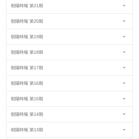
朝陽時報 第21期
朝陽時報 第20期
朝陽時報 第19期
朝陽時報 第18期
朝陽時報 第17期
朝陽時報 第16期
朝陽時報 第15期
朝陽時報 第14期
朝陽時報 第13期