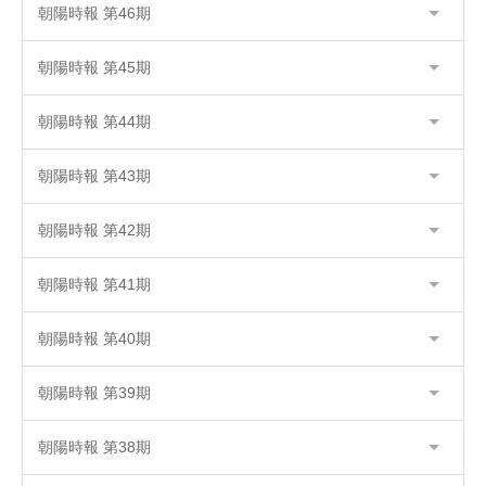
朝陽時報 第46期
朝陽時報 第45期
朝陽時報 第44期
朝陽時報 第43期
朝陽時報 第42期
朝陽時報 第41期
朝陽時報 第40期
朝陽時報 第39期
朝陽時報 第38期