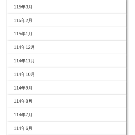
115年3月
115年2月
115年1月
114年12月
114年11月
114年10月
114年9月
114年8月
114年7月
114年6月