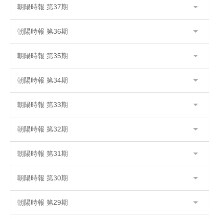
朝陽時報 第37期
朝陽時報 第36期
朝陽時報 第35期
朝陽時報 第34期
朝陽時報 第33期
朝陽時報 第32期
朝陽時報 第31期
朝陽時報 第30期
朝陽時報 第29期