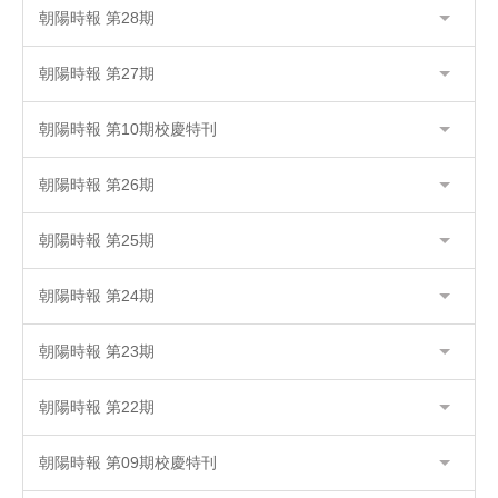
朝陽時報 第28期
朝陽時報 第27期
朝陽時報 第10期校慶特刊
朝陽時報 第26期
朝陽時報 第25期
朝陽時報 第24期
朝陽時報 第23期
朝陽時報 第22期
朝陽時報 第09期校慶特刊