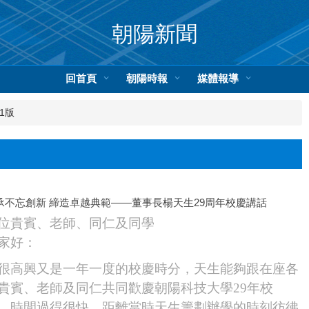
朝陽新聞
回首頁
朝陽時報
媒體報導
1版
承不忘創新 締造卓越典範——董事長楊天生29周年校慶講話
位貴賓、老師、同仁及同學
家好：
高興又是一年一度的校慶時分，天生能夠跟在座各
貴賓、老師及同仁共同歡慶朝陽科技大學29年校
。時間過得很快，距離當時天生籌劃辦學的時刻彷彿