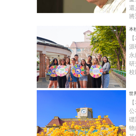
還
將迎
本
【
源
永
研
校
世
【
公
礎
物