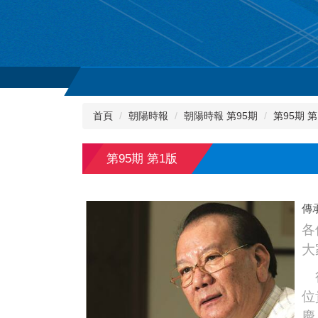
首頁
朝陽時報
朝陽時報 第95期
第95期 第
第95期 第1版
傳
各
大
很
位
慶