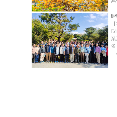
其
辦
【
E
業
名
校