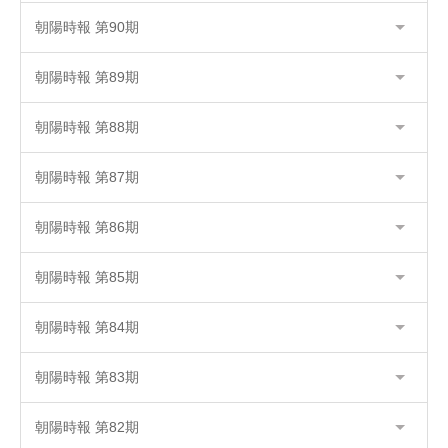
朝陽時報 第90期
朝陽時報 第89期
朝陽時報 第88期
朝陽時報 第87期
朝陽時報 第86期
朝陽時報 第85期
朝陽時報 第84期
朝陽時報 第83期
朝陽時報 第82期