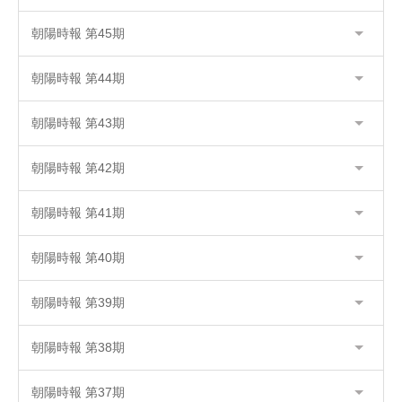
朝陽時報 第45期
朝陽時報 第44期
朝陽時報 第43期
朝陽時報 第42期
朝陽時報 第41期
朝陽時報 第40期
朝陽時報 第39期
朝陽時報 第38期
朝陽時報 第37期