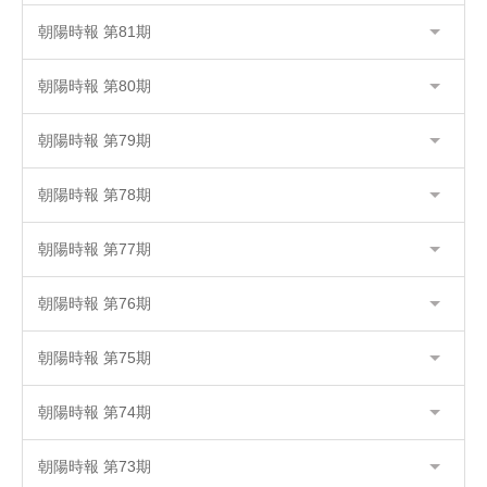
朝陽時報 第81期
朝陽時報 第80期
朝陽時報 第79期
朝陽時報 第78期
朝陽時報 第77期
朝陽時報 第76期
朝陽時報 第75期
朝陽時報 第74期
朝陽時報 第73期