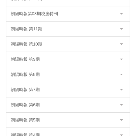
朝陽時報第08期校慶特刊
朝陽時報 第11期
朝陽時報 第10期
朝陽時報 第9期
朝陽時報 第8期
朝陽時報 第7期
朝陽時報 第6期
朝陽時報 第5期
朝陽時報 第4期