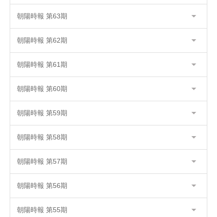
朝陽時報 第63期
朝陽時報 第62期
朝陽時報 第61期
朝陽時報 第60期
朝陽時報 第59期
朝陽時報 第58期
朝陽時報 第57期
朝陽時報 第56期
朝陽時報 第55期