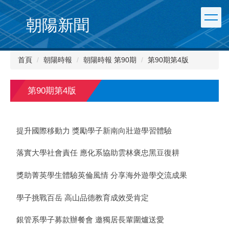
朝陽新聞
首頁
朝陽時報
朝陽時報 第90期
第90期第4版
第90期第4版
提升國際移動力 獎勵學子新南向壯遊學習體驗
落實大學社會責任 應化系協助雲林褒忠黑豆復耕
獎助菁英學生體驗英倫風情 分享海外遊學交流成果
學子挑戰百岳 高山品德教育成效受肯定
銀管系學子募款辦餐會 邀獨居長輩圍爐送愛