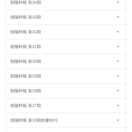
朝陽時報 第34期
朝陽時報 第33期
朝陽時報 第32期
朝陽時報 第31期
朝陽時報 第30期
朝陽時報 第29期
朝陽時報 第28期
朝陽時報 第27期
朝陽時報 第10期校慶特刊