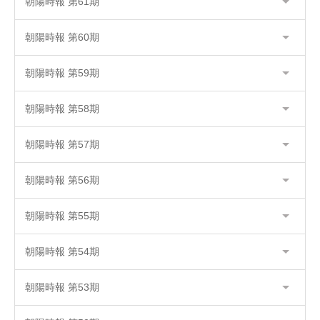
朝陽時報 第61期
朝陽時報 第60期
朝陽時報 第59期
朝陽時報 第58期
朝陽時報 第57期
朝陽時報 第56期
朝陽時報 第55期
朝陽時報 第54期
朝陽時報 第53期