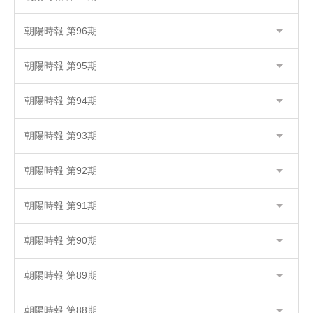
朝陽時報 第96期
朝陽時報 第95期
朝陽時報 第94期
朝陽時報 第93期
朝陽時報 第92期
朝陽時報 第91期
朝陽時報 第90期
朝陽時報 第89期
朝陽時報 第88期