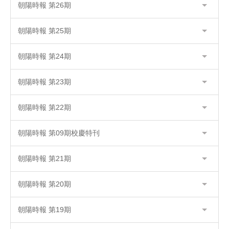
朝陽時報 第26期
朝陽時報 第25期
朝陽時報 第24期
朝陽時報 第23期
朝陽時報 第22期
朝陽時報 第09期校慶特刊
朝陽時報 第21期
朝陽時報 第20期
朝陽時報 第19期