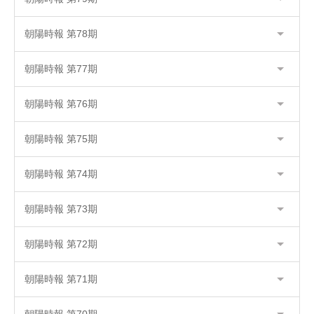
朝陽時報 第78期
朝陽時報 第77期
朝陽時報 第76期
朝陽時報 第75期
朝陽時報 第74期
朝陽時報 第73期
朝陽時報 第72期
朝陽時報 第71期
朝陽時報 第70期