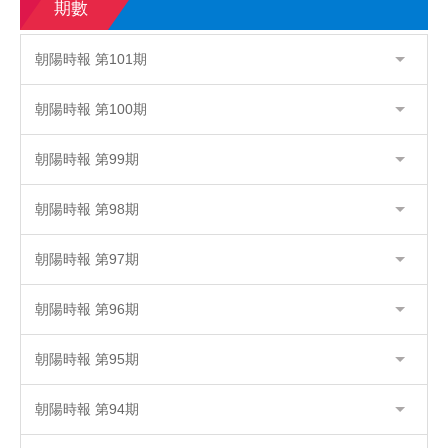
期數
朝陽時報 第101期
朝陽時報 第100期
朝陽時報 第99期
朝陽時報 第98期
朝陽時報 第97期
朝陽時報 第96期
朝陽時報 第95期
朝陽時報 第94期