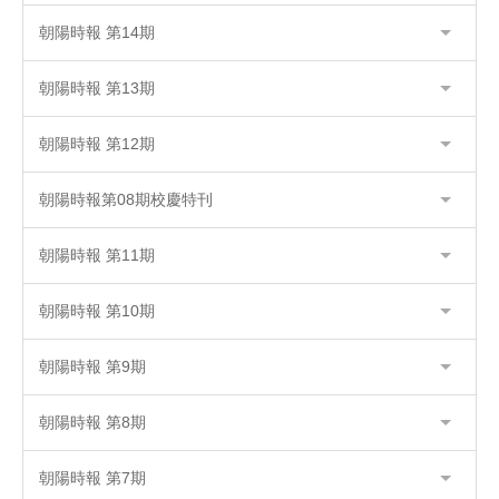
朝陽時報 第14期
朝陽時報 第13期
朝陽時報 第12期
朝陽時報第08期校慶特刊
朝陽時報 第11期
朝陽時報 第10期
朝陽時報 第9期
朝陽時報 第8期
朝陽時報 第7期