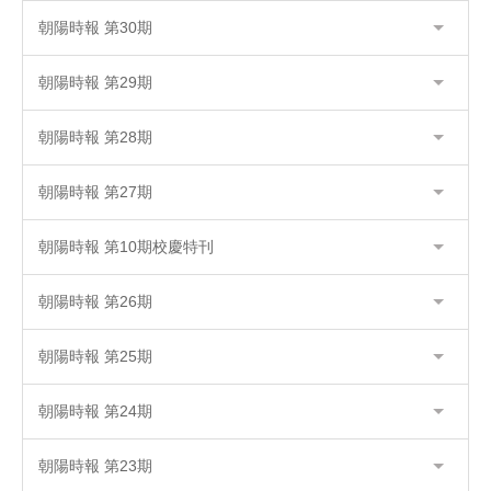
朝陽時報 第30期
朝陽時報 第29期
朝陽時報 第28期
朝陽時報 第27期
朝陽時報 第10期校慶特刊
朝陽時報 第26期
朝陽時報 第25期
朝陽時報 第24期
朝陽時報 第23期