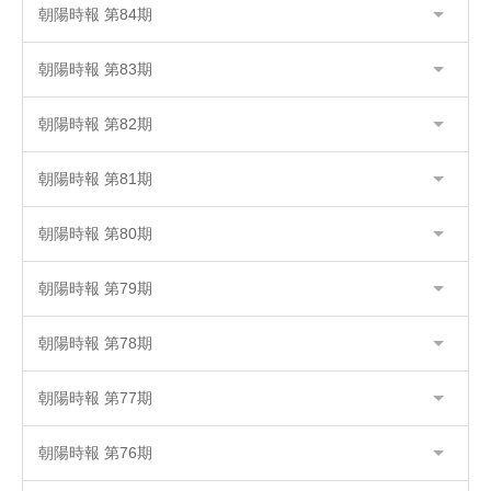
朝陽時報 第84期
朝陽時報 第83期
朝陽時報 第82期
朝陽時報 第81期
朝陽時報 第80期
朝陽時報 第79期
朝陽時報 第78期
朝陽時報 第77期
朝陽時報 第76期