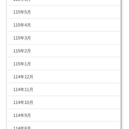
115年5月
115年4月
115年3月
115年2月
115年1月
114年12月
114年11月
114年10月
114年9月
114年8月