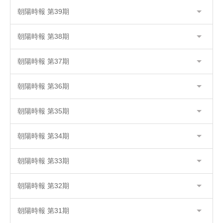
朝陽時報 第39期
朝陽時報 第38期
朝陽時報 第37期
朝陽時報 第36期
朝陽時報 第35期
朝陽時報 第34期
朝陽時報 第33期
朝陽時報 第32期
朝陽時報 第31期