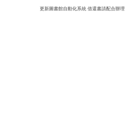
更新圖書館自動化系統 借還書請配合辦理