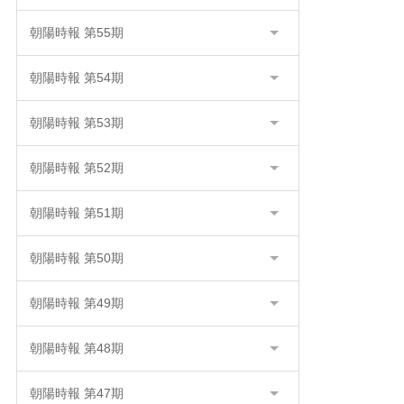
朝陽時報 第55期
朝陽時報 第54期
朝陽時報 第53期
朝陽時報 第52期
朝陽時報 第51期
朝陽時報 第50期
朝陽時報 第49期
朝陽時報 第48期
朝陽時報 第47期