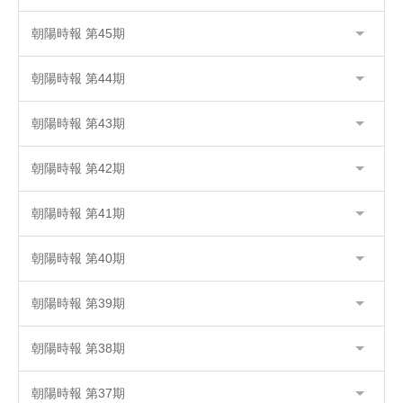
朝陽時報 第45期
朝陽時報 第44期
朝陽時報 第43期
朝陽時報 第42期
朝陽時報 第41期
朝陽時報 第40期
朝陽時報 第39期
朝陽時報 第38期
朝陽時報 第37期