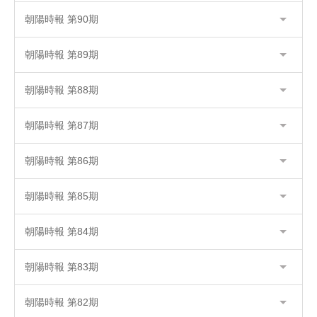
朝陽時報 第90期
朝陽時報 第89期
朝陽時報 第88期
朝陽時報 第87期
朝陽時報 第86期
朝陽時報 第85期
朝陽時報 第84期
朝陽時報 第83期
朝陽時報 第82期