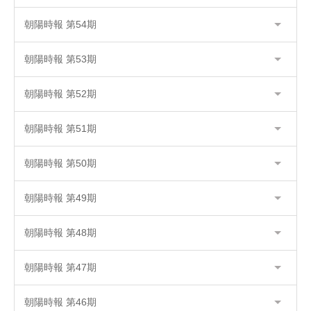
朝陽時報 第54期
朝陽時報 第53期
朝陽時報 第52期
朝陽時報 第51期
朝陽時報 第50期
朝陽時報 第49期
朝陽時報 第48期
朝陽時報 第47期
朝陽時報 第46期