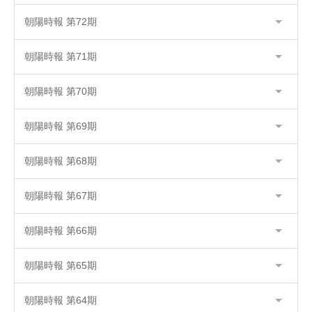
朝陽時報 第72期
朝陽時報 第71期
朝陽時報 第70期
朝陽時報 第69期
朝陽時報 第68期
朝陽時報 第67期
朝陽時報 第66期
朝陽時報 第65期
朝陽時報 第64期