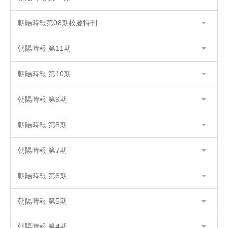
朝陽時報第08期校慶特刊
朝陽時報 第11期
朝陽時報 第10期
朝陽時報 第9期
朝陽時報 第8期
朝陽時報 第7期
朝陽時報 第6期
朝陽時報 第5期
朝陽時報 第4期