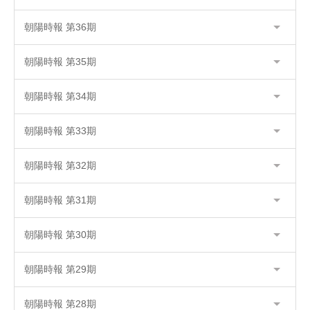
朝陽時報 第36期
朝陽時報 第35期
朝陽時報 第34期
朝陽時報 第33期
朝陽時報 第32期
朝陽時報 第31期
朝陽時報 第30期
朝陽時報 第29期
朝陽時報 第28期