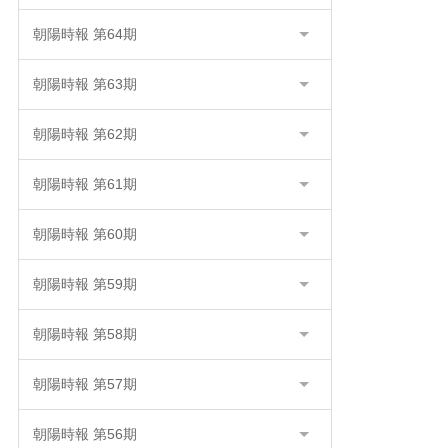
朝陽時報 第64期
朝陽時報 第63期
朝陽時報 第62期
朝陽時報 第61期
朝陽時報 第60期
朝陽時報 第59期
朝陽時報 第58期
朝陽時報 第57期
朝陽時報 第56期