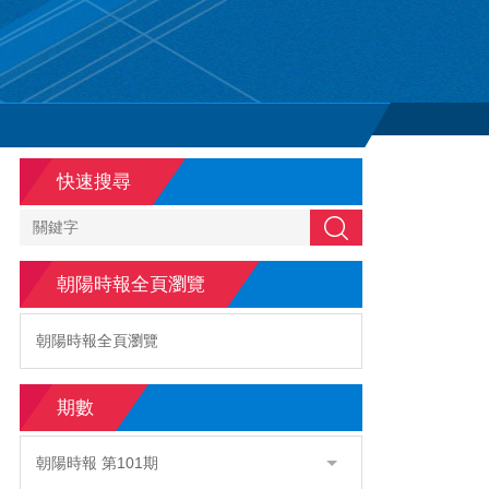
快速搜尋
搜尋
朝陽時報全頁瀏覽
朝陽時報全頁瀏覽
期數
朝陽時報 第101期