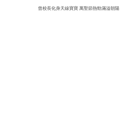
曾校長化身天線寶寶 萬聖節熱勁滿溢朝陽