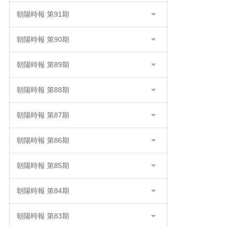
朝陽時報 第91期
朝陽時報 第90期
朝陽時報 第89期
朝陽時報 第88期
朝陽時報 第87期
朝陽時報 第86期
朝陽時報 第85期
朝陽時報 第84期
朝陽時報 第83期