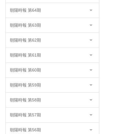
朝陽時報 第64期
朝陽時報 第63期
朝陽時報 第62期
朝陽時報 第61期
朝陽時報 第60期
朝陽時報 第59期
朝陽時報 第58期
朝陽時報 第57期
朝陽時報 第56期