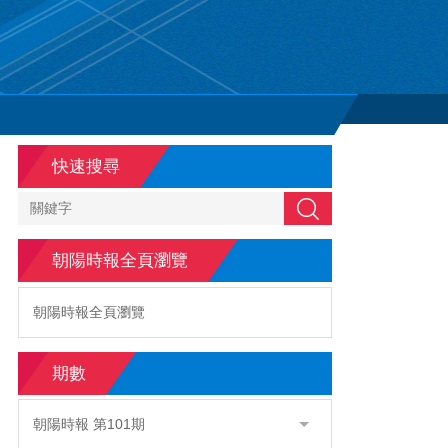
快速搜尋
搜尋
朝陽時報全頁瀏覽
朝陽時報全頁瀏覽
期數
朝陽時報 第101期