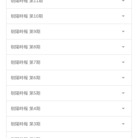
朝陽時報 第11期
朝陽時報 第10期
朝陽時報 第9期
朝陽時報 第8期
朝陽時報 第7期
朝陽時報 第6期
朝陽時報 第5期
朝陽時報 第4期
朝陽時報 第3期