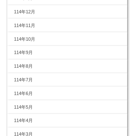
114年12月
114年11月
114年10月
114年9月
114年8月
114年7月
114年6月
114年5月
114年4月
114年3月