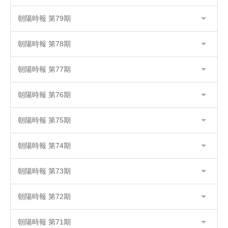
朝陽時報 第79期
朝陽時報 第78期
朝陽時報 第77期
朝陽時報 第76期
朝陽時報 第75期
朝陽時報 第74期
朝陽時報 第73期
朝陽時報 第72期
朝陽時報 第71期