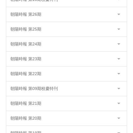
朝陽時報 第26期
朝陽時報 第25期
朝陽時報 第24期
朝陽時報 第23期
朝陽時報 第22期
朝陽時報 第09期校慶特刊
朝陽時報 第21期
朝陽時報 第20期
朝陽時報 第19期