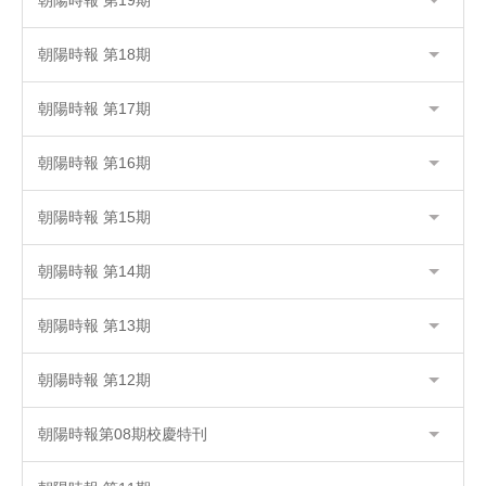
朝陽時報 第18期
朝陽時報 第17期
朝陽時報 第16期
朝陽時報 第15期
朝陽時報 第14期
朝陽時報 第13期
朝陽時報 第12期
朝陽時報第08期校慶特刊