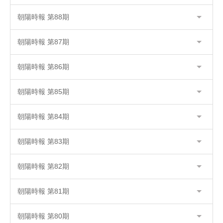
朝陽時報 第88期
朝陽時報 第87期
朝陽時報 第86期
朝陽時報 第85期
朝陽時報 第84期
朝陽時報 第83期
朝陽時報 第82期
朝陽時報 第81期
朝陽時報 第80期