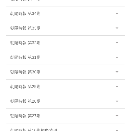
朝陽時報 第34期
朝陽時報 第33期
朝陽時報 第32期
朝陽時報 第31期
朝陽時報 第30期
朝陽時報 第29期
朝陽時報 第28期
朝陽時報 第27期
朝陽時報 第10期校慶特刊