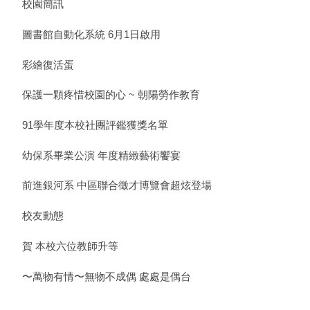
校園簡訊
圖書館自動化系統 6月1日啟用
彩繪復活蛋
保護一顆疼惜校園的心 ~ 朝陽勞作教育
91學年度本校社團評鑑獲獎名單
幼保系畢業公演 年度精緻藝術饗宴
前進銀河系 中區聯合徵才博覽會超炫登場
校友動態
賀 本校六位教師升等
〜萬物有情〜無物不成偶 處處是偶台