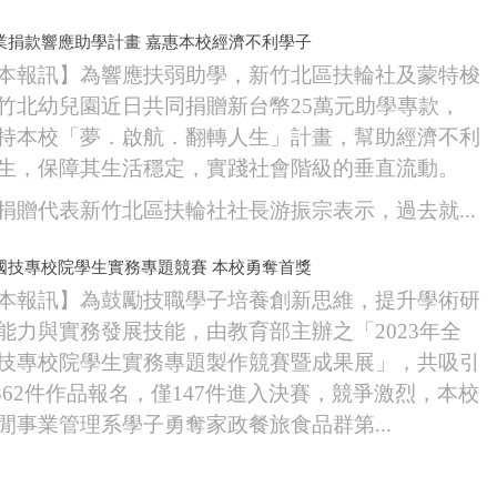
業捐款響應助學計畫 嘉惠本校經濟不利學子
本報訊】為響應扶弱助學，新竹北區扶輪社及蒙特梭
竹北幼兒園近日共同捐贈新台幣25萬元助學專款，
持本校「夢．啟航．翻轉人生」計畫，幫助經濟不利
生，保障其生活穩定，實踐社會階級的垂直流動。
贈代表新竹北區扶輪社社長游振宗表示，過去就...
國技專校院學生實務專題競賽 本校勇奪首獎
本報訊】為鼓勵技職學子培養創新思維，提升學術研
能力與實務發展技能，由教育部主辦之「2023年全
技專校院學生實務專題製作競賽暨成果展」，共吸引
,362件作品報名，僅147件進入決賽，競爭激烈，本校
閒事業管理系學子勇奪家政餐旅食品群第...