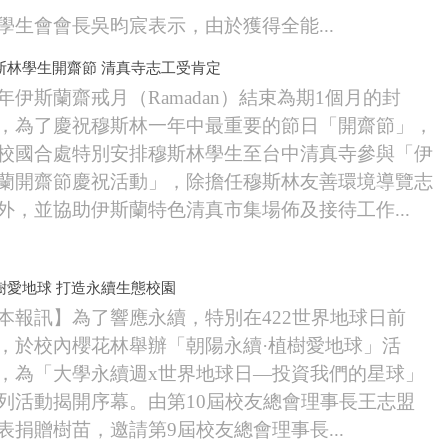
生會會長吳昀宸表示，由於獲得全能...
斯林學生開齋節 清真寺志工受肯定
年伊斯蘭齋戒月（Ramadan）結束為期1個月的封
，為了慶祝穆斯林一年中最重要的節日「開齋節」，
校國合處特別安排穆斯林學生至台中清真寺參與「伊
蘭開齋節慶祝活動」，除擔任穆斯林友善環境導覽志
外，並協助伊斯蘭特色清真市集場佈及接待工作...
樹愛地球 打造永續生態校園
本報訊】為了響應永續，特別在422世界地球日前
，於校內櫻花林舉辦「朝陽永續·植樹愛地球」活
，為「大學永續週x世界地球日—投資我們的星球」
列活動揭開序幕。由第10屆校友總會理事長王志盟
表捐贈樹苗，邀請第9屆校友總會理事長...