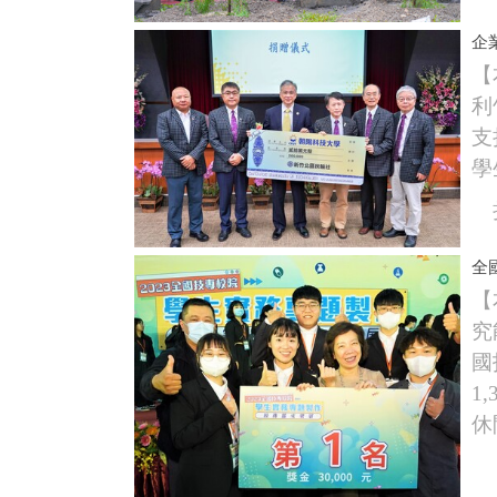
企
【
利
支
學
捐
全
【
究
國
1
休