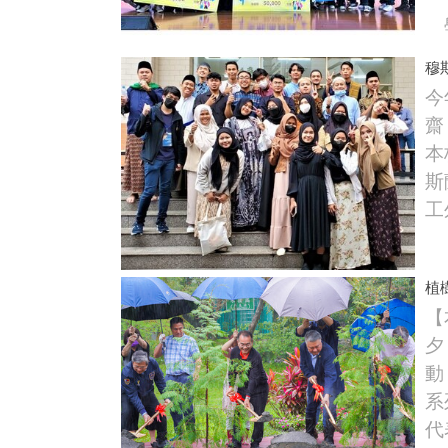
學
穆
今
齋
本
斯
工
植
【
夕
動
系
代