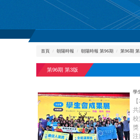
首頁
朝陽時報
朝陽時報 第96期
第96期 第
第96期 第3版
學
【
共
校
獎
注