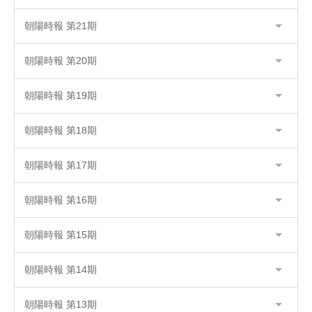
朝陽時報 第21期
朝陽時報 第20期
朝陽時報 第19期
朝陽時報 第18期
朝陽時報 第17期
朝陽時報 第16期
朝陽時報 第15期
朝陽時報 第14期
朝陽時報 第13期