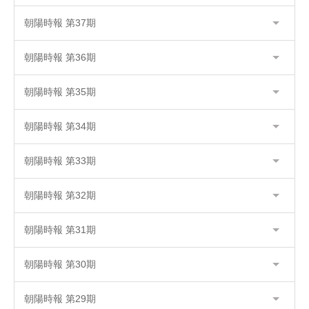
朝陽時報 第37期
朝陽時報 第36期
朝陽時報 第35期
朝陽時報 第34期
朝陽時報 第33期
朝陽時報 第32期
朝陽時報 第31期
朝陽時報 第30期
朝陽時報 第29期