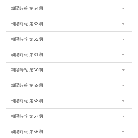
朝陽時報 第64期
朝陽時報 第63期
朝陽時報 第62期
朝陽時報 第61期
朝陽時報 第60期
朝陽時報 第59期
朝陽時報 第58期
朝陽時報 第57期
朝陽時報 第56期