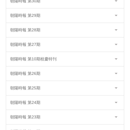
朝陽時報 第30期
朝陽時報 第29期
朝陽時報 第28期
朝陽時報 第27期
朝陽時報 第10期校慶特刊
朝陽時報 第26期
朝陽時報 第25期
朝陽時報 第24期
朝陽時報 第23期