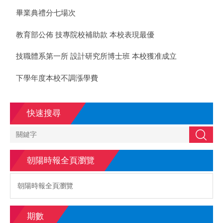
畢業典禮分七場次
教育部公佈 技專院校補助款 本校表現最優
技職體系第一所 設計研究所博士班 本校獲准成立
下學年度本校不調漲學費
快速搜尋
搜尋
朝陽時報全頁瀏覽
朝陽時報全頁瀏覽
期數