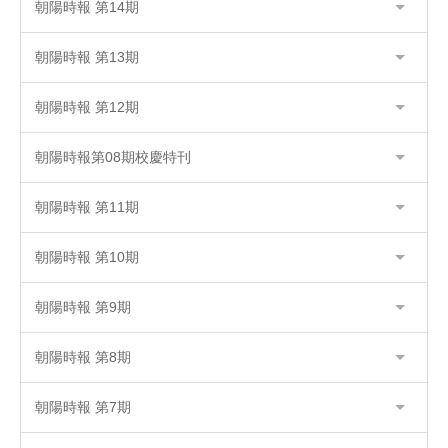
朝陽時報 第14期
朝陽時報 第13期
朝陽時報 第12期
朝陽時報第08期校慶特刊
朝陽時報 第11期
朝陽時報 第10期
朝陽時報 第9期
朝陽時報 第8期
朝陽時報 第7期