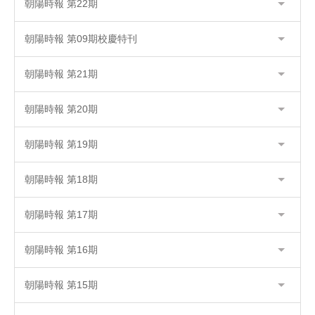
朝陽時報 第22期
朝陽時報 第09期校慶特刊
朝陽時報 第21期
朝陽時報 第20期
朝陽時報 第19期
朝陽時報 第18期
朝陽時報 第17期
朝陽時報 第16期
朝陽時報 第15期