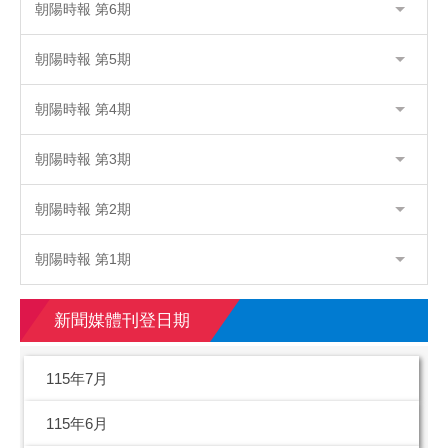
朝陽時報 第6期
朝陽時報 第5期
朝陽時報 第4期
朝陽時報 第3期
朝陽時報 第2期
朝陽時報 第1期
新聞媒體刊登日期
115年7月
115年6月