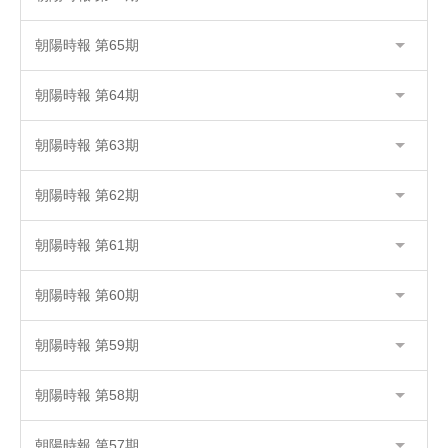
朝陽時報 第65期
朝陽時報 第64期
朝陽時報 第63期
朝陽時報 第62期
朝陽時報 第61期
朝陽時報 第60期
朝陽時報 第59期
朝陽時報 第58期
朝陽時報 第57期