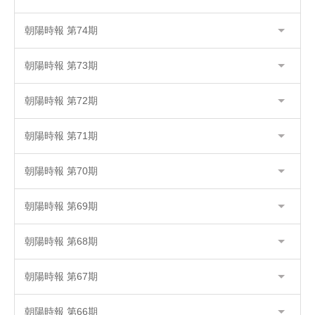
朝陽時報 第74期
朝陽時報 第73期
朝陽時報 第72期
朝陽時報 第71期
朝陽時報 第70期
朝陽時報 第69期
朝陽時報 第68期
朝陽時報 第67期
朝陽時報 第66期