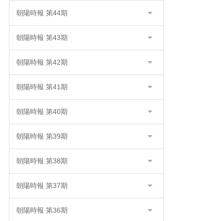
朝陽時報 第44期
朝陽時報 第43期
朝陽時報 第42期
朝陽時報 第41期
朝陽時報 第40期
朝陽時報 第39期
朝陽時報 第38期
朝陽時報 第37期
朝陽時報 第36期