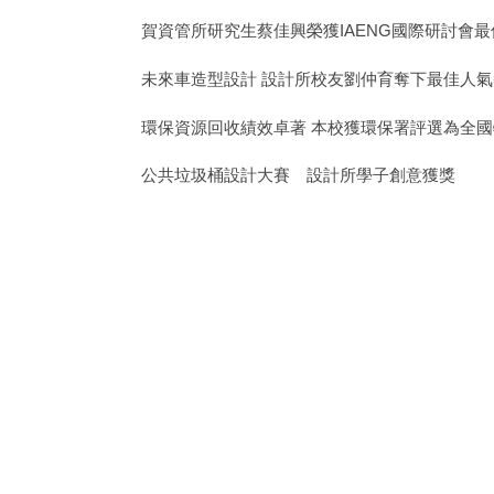
賀資管所研究生蔡佳興榮獲IAENG國際研討會
未來車造型設計 設計所校友劉仲育奪下最佳人氣
環保資源回收績效卓著 本校獲環保署評選為全國
公共垃圾桶設計大賽 設計所學子創意獲獎