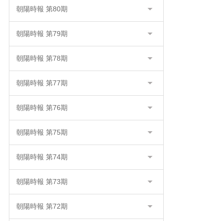
朝陽時報 第80期
朝陽時報 第79期
朝陽時報 第78期
朝陽時報 第77期
朝陽時報 第76期
朝陽時報 第75期
朝陽時報 第74期
朝陽時報 第73期
朝陽時報 第72期