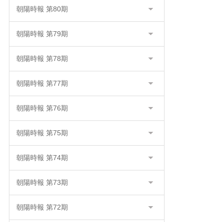
朝陽時報 第80期
朝陽時報 第79期
朝陽時報 第78期
朝陽時報 第77期
朝陽時報 第76期
朝陽時報 第75期
朝陽時報 第74期
朝陽時報 第73期
朝陽時報 第72期