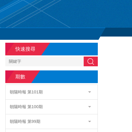
快速搜尋
搜尋
期數
朝陽時報 第101期
朝陽時報 第100期
朝陽時報 第99期